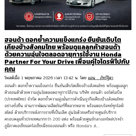
ฮอนด้า ตอกย้ำความแข็งแกร่ง ยืนยันเติบโต
เคียงข้างสังคมไทย พร้อมดูแลลูกค้าฮอนด้า
ด้วยความอุ่นใจตลอดอายุการใช้งาน Honda
Partner For Your Drive เพื่อนคู่ใจไดรฟ์ไปกับ
คุณ
โพสต์เมื่อ 1 พฤษภาคม 2026 เวลา 13:42 น. โดย
แอน .. ภัทร์ฐิตา
ฮอนด้า ตอกย้ำความแข็งแกร่ง ยืนยันเติบโตเคียงข้างสังคมไทย พร้อมดูแลลูก
ค้าฮอนด้าด้วยความอุ่นใจตลอดอายุการใช้งาน บริษัท ฮอนด้า ออโตโมบิล
(ประเทศไทย) จำกัด ตอกย้ำความมุ่งมั่นการดำเนินธุรกิจเคียงข้างสังคมไทย
อย่างยั่งยืน ผ่านการพัฒนาผลิตภัณฑ์ที่หลากหลาย พร้อมตอบโจทย์ทุกไลฟ์
สไตล์ ด้วยบริการหลังการขายที่เป็นเลิศ อุ่นใจด้วยเครือข่ายศูนย์บริการ
ครอบคลุมทั่วประเทศมากกว่า 200 แห่ง พร้อมด้วยศูนย์กลางอะไหล่ประจำ
ภูมิภาคเอเชียและโอเชียเนียของฮอนด้า หรือ Honda’s A…