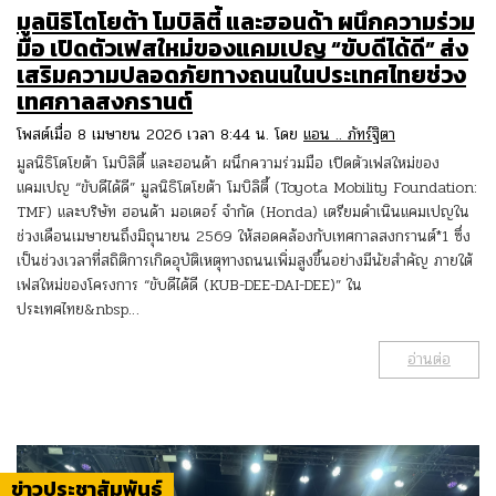
มูลนิธิโตโยต้า โมบิลิตี้ และฮอนด้า ผนึกความร่วม
มือ เปิดตัวเฟสใหม่ของแคมเปญ “ขับดีได้ดี” ส่ง
เสริมความปลอดภัยทางถนนในประเทศไทยช่วง
เทศกาลสงกรานต์
โพสต์เมื่อ 8 เมษายน 2026 เวลา 8:44 น. โดย
แอน .. ภัทร์ฐิตา
มูลนิธิโตโยต้า โมบิลิตี้ และฮอนด้า ผนึกความร่วมมือ เปิดตัวเฟสใหม่ของ
แคมเปญ “ขับดีได้ดี” มูลนิธิโตโยต้า โมบิลิตี้ (Toyota Mobility Foundation:
TMF) และบริษัท ฮอนด้า มอเตอร์ จำกัด (Honda) เตรียมดำเนินแคมเปญใน
ช่วงเดือนเมษายนถึงมิถุนายน 2569 ให้สอดคล้องกับเทศกาลสงกรานต์*1 ซึ่ง
เป็นช่วงเวลาที่สถิติการเกิดอุบัติเหตุทางถนนเพิ่มสูงขึ้นอย่างมีนัยสำคัญ ภายใต้
เฟสใหม่ของโครงการ “ขับดีได้ดี (KUB-DEE-DAI-DEE)” ใน
ประเทศไทย&nbsp…
อ่านต่อ
ข่าวประชาสัมพันธ์