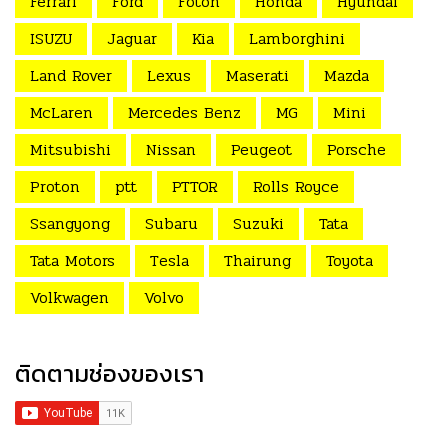
Ferrari
Ford
Foton
Honda
Hyundai
ISUZU
Jaguar
Kia
Lamborghini
Land Rover
Lexus
Maserati
Mazda
McLaren
Mercedes Benz
MG
Mini
Mitsubishi
Nissan
Peugeot
Porsche
Proton
ptt
PTTOR
Rolls Royce
Ssangyong
Subaru
Suzuki
Tata
Tata Motors
Tesla
Thairung
Toyota
Volkwagen
Volvo
ติดตามช่องของเรา