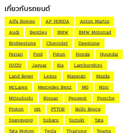
เกี่ยวกับรถยนต์
Alfa Romeo
AP HONDA
Aston Martin
Audi
Bentley
BMW
BMW Motorrad
Bridgestone
Chevrolet
Deestone
Ferrari
Ford
Foton
Honda
Hyundai
ISUZU
Jaguar
Kia
Lamborghini
Land Rover
Lexus
Maserati
Mazda
McLaren
Mercedes Benz
MG
Mini
Mitsubishi
Nissan
Peugeot
Porsche
Proton
ptt
PTTOR
Rolls Royce
Ssangyong
Subaru
Suzuki
Tata
Tata Motors
Tesla
Thairung
Toyota