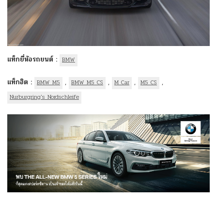
แท็กยี่ห้อรถยนต์ :
BMW
แท็กฮิต :
,
,
,
,
BMW M5
BMW M5 CS
M Car
M5 CS
Nurburgring's Nordschleife