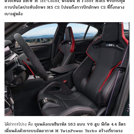
ด้วยโทนสี BMW M Tri-Color, พรมพื้น M Floor Mats ที่รับกับชุด
กาบบันไดประทับอักษร M5 CS ไปจนถึงการปักอักษร CS ที่กึ่งกลาง
เบาะคู่หลัง
ใต้ฝากระโปรง คือ
ขุมพลังเบนซินรหัส S63 แบบ V8 สูบ พิกัด 4.4 ลิตร
เพิ่มพลังด้วยระบบอัดอากาศ M TwinPower Turbo สร้างเรี่ยวแรง