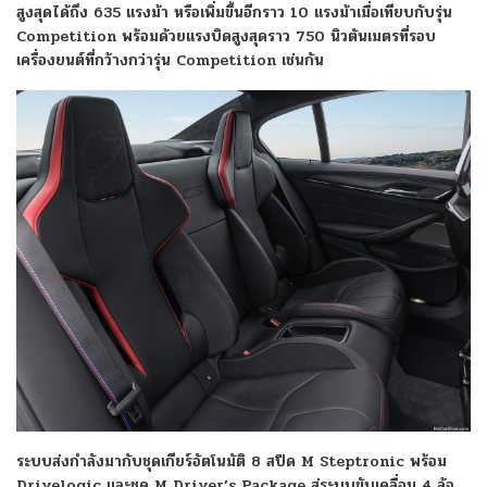
สูงสุดได้ถึง 635 แรงม้า หรือเพิ่มขึ้นอีกราว 10 แรงม้าเมื่อเทียบกับรุ่น
Competition พร้อมด้วยแรงบิดสูงสุดราว 750 นิวตันเมตรที่รอบ
เครื่องยนต์ที่กว้างกว่ารุ่น Competition เช่นกัน
ระบบส่งกำลังมากับชุดเกียร์อัตโนมัติ 8 สปีด M Steptronic พร้อม
Drivelogic และชุด M Driver’s Package สู่ระบบขับเคลื่อน 4 ล้อ