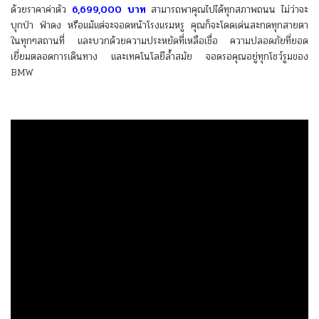
ด้วยราคาค่าตัว
6,699,000 บาท
สามารถพาคุณไปได้ทุกสภาพถนน ไม่ว่าจะ
บุกป่า ฟ่าดง หรือแม้แต่จะจอดหน้าโรงแรมหรู คุณก็จะโดดเด่นสะกดทุกสายตา
ในทุกๆสถานที่ และบวกด้วยความประหยัดที่เหลือเชื่อ ความปลอดภัยที่ยอด
เยี่ยมตลอดการเดินทาง และเทคโนโลยีล้ำสมัย จอดรอคุณอยู่ทุกโชว์รูมของ
BMW