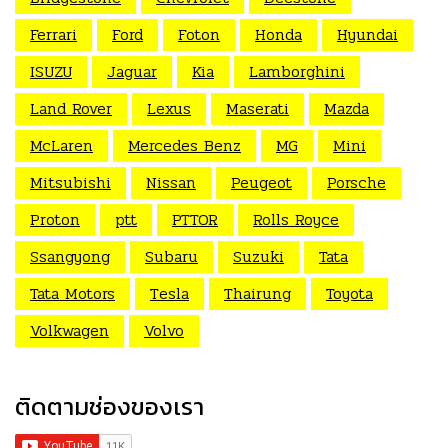
Ferrari
Ford
Foton
Honda
Hyundai
ISUZU
Jaguar
Kia
Lamborghini
Land Rover
Lexus
Maserati
Mazda
McLaren
Mercedes Benz
MG
Mini
Mitsubishi
Nissan
Peugeot
Porsche
Proton
ptt
PTTOR
Rolls Royce
Ssangyong
Subaru
Suzuki
Tata
Tata Motors
Tesla
Thairung
Toyota
Volkwagen
Volvo
ติดตามช่องของเรา