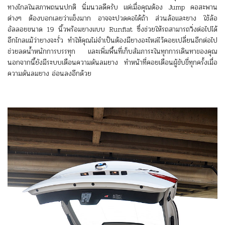
ทางไกลในสภาพถนนปกติ นิ่มนวลดีครับ แต่เมื่อคุณต้อง Jump คอสะพาน
ต่างๆ ต้องบอกเลยว่าแข็งมาก อาจจะปวดคอได้ถ้า ส่วนล้อและยาง ใช้ล้อ
อัลลอยขนาด 19 นิ้วพร้อมยางแบบ Runflat ซึ่งช่วยให้รถสามารถวิ่งต่อไปได้
อีกไกลแม้ว่ายางจะรั่ว ทำให้คุณไม่จำเป็นต้องมียางอะไหล่ไว้คอยเปลี่ยนอีกต่อไป
ช่วยลดน้ำหนักการบรรทุก และเพิ่มพื้นที่เก็บสัมภาระในทุกการเดินทาของคุณ
นอกจากนี้ยังมีระบบเตือนความดันลมยาง ทำหน้าที่คอยเตือนผู้ขับขี่ทุกครั้งเมื่อ
ความดันลมยาง อ่อนลงอีกด้วย