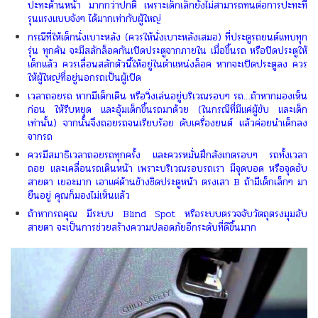
ปะทะด้านหน้า มากกว่าปกติ เพราะเด็กเล็กยังไม่สามารถทนต่อการปะทะที่
รุนแรงแบบจังๆ ได้มากเท่ากับผู้ใหญ่
กรณีที่ให้เด็กนั่งเบาะหลัง (ควรให้นั่งเบาะหลังเสมอ) ที่ประตูรถยนต์แทบทุก
รุ่น ทุกคัน จะมีสลักล็อคกันเปิดประตูจากภายใน เมื่อขึ้นรถ หรือปิดประตูให้
เด็กแล้ว ควรเลื่อนสลักตัวนี้ให้อยู่ในตำแหน่งล็อค หากจะเปิดประตูลง ควร
ให้ผู้ใหญ่ที่อยู่นอกรถเป็นผู้เปิด
เวลาถอยรถ หากมีเด็กเดิน หรือวิ่งเล่นอยู่บริเวณรอบๆ รถ…ถ้าหากมองเห็น
ก่อน ให้รีบหยุด และอุ้มเด็กขึ้นรถมาด้วย (ในกรณีที่มีแค่ผู้ขับ และเด็ก
เท่านั้น) จากนั้นจึงถอยรถจนเรียบร้อย ดับเครื่องยนต์ แล้วค่อยนำเด็กลง
จากรถ
ควรมีสมาธิเวลาถอยรถทุกครั้ง และควรหมั่นฝึกสังเกตรอบๆ รถทั้งเวลา
ถอย และเคลื่อนรถเดินหน้า เพราะบริเวณรอบรถเรา มีจุดบอด หรือจุดอับ
สายตา เยอะมาก เอาแค่ด้านข้างชิดประตูหน้า ตรงเสา B ถ้ามีเด็กเล็กๆ มา
ยืนอยู่ คุณก็มองไม่เห็นแล้ว
ถ้าหากรถคุณ มีระบบ Blind Spot หรือระบบตรวจจับวัตถุตรงมุมอับ
สายตา จะเป็นการช่วยสร้างความปลอดภัยอีกระดับที่ดีขึ้นมาก