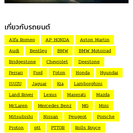
เกี่ยวกับรถยนต์
Alfa Romeo
AP HONDA
Aston Martin
Audi
Bentley
BMW
BMW Motorrad
Bridgestone
Chevrolet
Deestone
Ferrari
Ford
Foton
Honda
Hyundai
ISUZU
Jaguar
Kia
Lamborghini
Land Rover
Lexus
Maserati
Mazda
McLaren
Mercedes Benz
MG
Mini
Mitsubishi
Nissan
Peugeot
Porsche
Proton
ptt
PTTOR
Rolls Royce