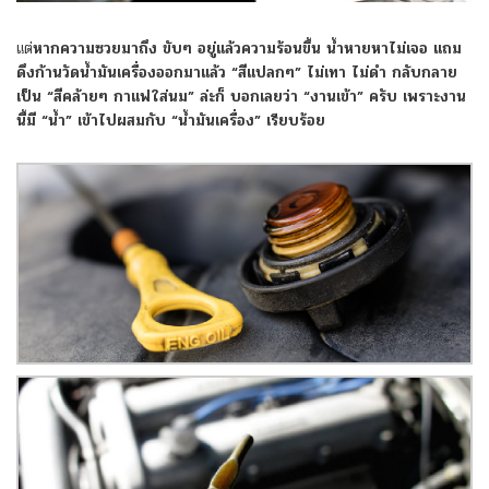
แต่
หากความซวยมาถึง ขับๆ อยู่แล้วความร้อนขึ้น น้ำหายหาไม่เจอ แถม
ดึงก้านวัดน้ำมันเครื่องออกมาแล้ว “สีแปลกๆ” ไม่เทา ไม่ดำ กลับกลาย
เป็น “สีคล้ายๆ กาแฟใส่นม” ล่ะก็
บอกเลยว่า “งานเข้า” ครับ เพราะงาน
นี้มี “น้ำ” เข้าไปผสมกับ “น้ำมันเครื่อง” เรียบร้อย