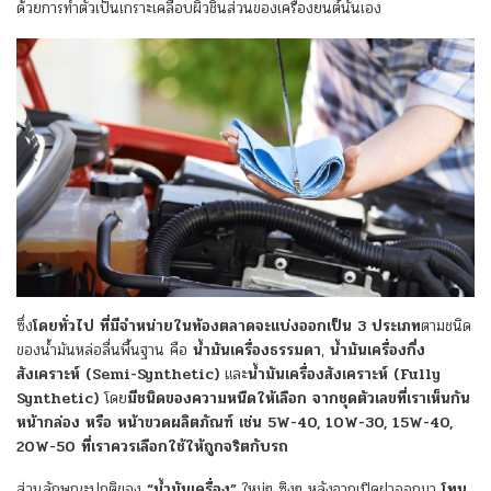
ด้วยการทำตัวเป็นเกราะเคลือบผิวชิ้นส่วนของเครื่องยนต์นั่นเอง
ซึ่ง
โดยทั่วไป ที่มีจำหน่ายในท้องตลาดจะแบ่งออกเป็น 3 ประเภท
ตามชนิด
ของน้ำมันหล่อลื่นพื้นฐาน คือ
น้ำมันเครื่องธรรมดา
,
น้ำมันเครื่องกึ่ง
สังเคราะห์ (Semi-Synthetic)
และ
น้ำมันเครื่องสังเคราะห์ (Fully
Synthetic)
โดย
มีชนิดของความหนืดให้เลือก จากชุดตัวเลขที่เราเห็นกัน
หน้ากล่อง หรือ หน้าขวดผลิตภัณฑ์ เช่น 5W-40, 10W-30, 15W-40,
20W-50 ที่เราควรเลือกใช้ให้ถูกจริตกับรถ
ส่วนลักษณะปกติของ
“น้ำมันเครื่อง”
ใหม่ๆ ซิงๆ หลังจากเปิดฝาออกมา
โทน