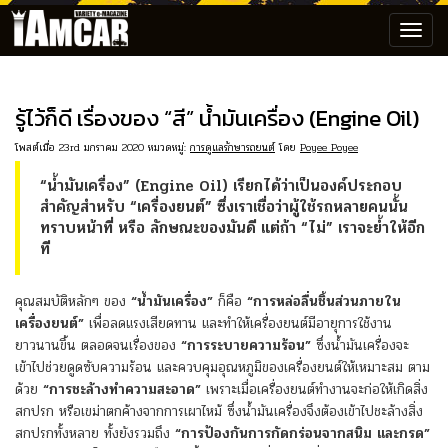
Toggl
navig
รู้ไว้ก็ดี เรื่องของ “สี” น้ำมันเครื่อง (Engine Oil)
โพสต์เมื่อ 23rd มกราคม 2020 หมวดหมู่:
การดูแลรักษารถยนต์
โดย
Poyee Poyee
“น้ำมันเครื่อง” (Engine Oil) เรียกได้ว่าเป็นองค์ประกอบ
สำคัญสำหรับ “เครื่องยนต์” ซึ่งเราเชื่อว่าผู้ใช้รถหลายคนนั้น
ทราบหน้าที่ หรือ ลักษณะของมันดี แต่ถ้า “ไม่” เราจะย้ำให้อีก
ที
คุณสมบัติหลักๆ ของ
“น้ำมันเครื่อง”
ก็คือ
“การหล่อลื่นชิ้นส่วนภายใน
เครื่องยนต์”
เพื่อลดแรงเสียดทาน และทำให้เครื่องยนต์มีอายุการใช้งาน
ยาวนานขึ้น ตลอดจนเรื่องของ
“การระบายความร้อน”
ซึ่งน้ำมันเครื่องจะ
เข้าไปช่วยดูดซับความร้อน และควบคุมอุณหภูมิของเครื่องยนต์ให้เหมาะสม ตาม
ด้วย
“การชะล้างทำความสะอาด”
เพราะเมื่อเครื่องยนต์ทำงานจะก่อให้เกิดสิ่ง
สกปรก หรือเขม่าตกค้างจากการเผาไหม้ ซึ่งน้ำมันเครื่องจึงต้องเข้าไปชะล้างสิ่ง
สกปรกทั้งหลาย ทั้งยังรวมถึง
“การป้องกันการกัดกร่อนจากสนิม และกรด”