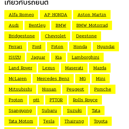
เกี่ยวกับรถยนต์
Alfa Romeo
AP HONDA
Aston Martin
Audi
Bentley
BMW
BMW Motorrad
Bridgestone
Chevrolet
Deestone
Ferrari
Ford
Foton
Honda
Hyundai
ISUZU
Jaguar
Kia
Lamborghini
Land Rover
Lexus
Maserati
Mazda
McLaren
Mercedes Benz
MG
Mini
Mitsubishi
Nissan
Peugeot
Porsche
Proton
ptt
PTTOR
Rolls Royce
Ssangyong
Subaru
Suzuki
Tata
Tata Motors
Tesla
Thairung
Toyota