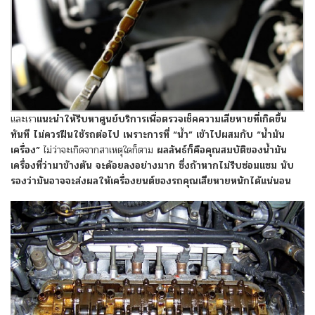
และเรา
แนะนำให้รีบหาศูนย์บริการเพื่อตรวจเช็คความเสียหายที่เกิดขึ้น
ทันที
ไม่ควรฝีนใช้รถต่อไป เพราะการที่ “น้ำ” เข้าไปผสมกับ “น้ำมัน
เครื่อง”
ไม่ว่าจะเกิดจากสาเหตุใดก็ตาม
ผลลัพธ์ก็คือคุณสมบัติของน้ำมัน
เครื่องที่ว่ามาข้างต้น จะด้อยลงอย่างมาก ซึ่งถ้าหากไม่รีบซ่อมแซม นับ
รองว่ามันอาจจะส่งผลให้เครื่องยนต์ของรถคุณเสียหายหนักได้แน่นอน