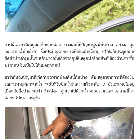
การได้เสวนาในหมู่สมาชิกพวกพ้อง บางคนก็มีปัญหานู่นนี่นั่นบ้าง อย่างล่าสุด
เจอเคส น้ำรั่วเข้ารถ ซึ่งเป็นปัญหาของรถที่ค่อนข้างมีอายุ หรือไม่ก็เป็นจุดอ่อน
ติดตัวประจำรุ่นนั้นๆ หรือบางครั้งเกิดจากอุบัติเหตุอะไรสักอย่างที่ต้องผ่านการรื้อ
ประกอบ จึงเป็นไปได้หมดทุกกรณี
มาว่ากันถึงปัญหาที่เกิดกับรถพวกพ้องคันนี้กันบ้าง ต้นเหตุมาจากการที่ต้องขับ
รถผ่านพายุฝนกระหน่ำ ระดับที่ใบปัดน้ำฝนความเร็วระดับ 3 ยังเอาแทบไม่อยู่
เมื่อกลับถึงบ้าน พบว่า ผ้าหลังคา ชุ่มโชกไปด้วยน้ำ ตรงบริเวณเสา A งานนี้เรา
ค่อยๆ ไปหาสาเหตุกัน