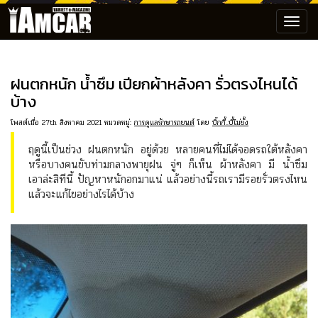
Toggl
navig
ฝนตกหนัก น้ำซึม เปียกผ้าหลังคา รั่วตรงไหนได้
บ้าง
โพสต์เมื่อ 27th สิงหาคม 2021 หมวดหมู่:
การดูแลรักษารถยนต์
โดย
บิ๊กกี้..บี้ไม่ยั้ง
ฤดูนี้เป็นช่วง ฝนตกหนัก อยู่ด้วย หลายคนที่ไม่ได้จอดรถใต้หลังคา
หรือบางคนขับท่ามกลางพายุฝน จู่ๆ ก็เห็น ผ้าหลังคา มี น้ำซึม
เอาล่ะสิทีนี้ ปัญหาหนักอกมาแน่ แล้วอย่างนี้รถเรามีรอยรั่วตรงไหน
แล้วจะแก้ไขอย่างไรได้บ้าง