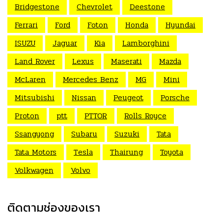
Bridgestone
Chevrolet
Deestone
Ferrari
Ford
Foton
Honda
Hyundai
ISUZU
Jaguar
Kia
Lamborghini
Land Rover
Lexus
Maserati
Mazda
McLaren
Mercedes Benz
MG
Mini
Mitsubishi
Nissan
Peugeot
Porsche
Proton
ptt
PTTOR
Rolls Royce
Ssangyong
Subaru
Suzuki
Tata
Tata Motors
Tesla
Thairung
Toyota
Volkwagen
Volvo
ติดตามช่องของเรา