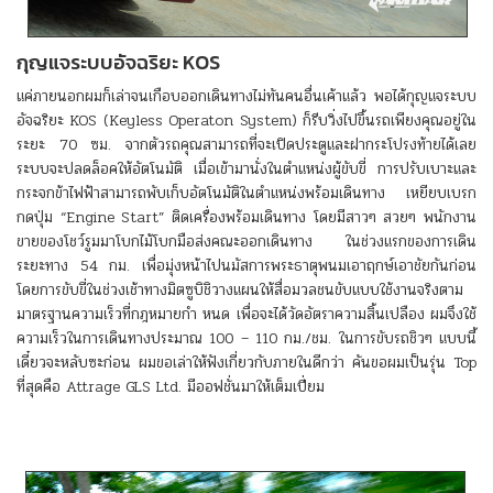
กุญแจระบบอัจฉริยะ KOS
แค่ภายนอกผมก็เล่าจนเกือบออกเดินทางไม่ทันคนอื่นเค้าแล้ว พอได้กุญแจระบบ
อัจฉริยะ KOS (Keyless Operaton System) ก็รีบวิ่งไปขึ้นรถเพียงคุณอยู่ใน
ระยะ 70 ซม. จากตัวรถคุณสามารถที่จะเปิดประตูและฝากระโปรงท้ายได้เลย
ระบบจะปลดล็อคให้อัตโนมัติ เมื่อเข้ามานั่งในตำแหน่งผู้ขับขี่ การปรับเบาะและ
กระจกข้าไฟฟ้าสามารถพับเก็บอัตโนมัติในตำแหน่งพร้อมเดินทาง เหยียบเบรก
กดปุ่ม “Engine Start” ติดเครื่องพร้อมเดินทาง โดยมีสาวๆ สวยๆ พนักงาน
ขายของโชว์รูมมาโบกไม้โบกมือส่งคณะออกเดินทาง ในช่วงแรกของการเดิน
ระยะทาง 54 กม. เพื่อมุ่งหน้าไปนมัสการพระธาตุพนมเอาฤกษ์เอาชัยกันก่อน
โดยการขับขี่ในช่วงเช้าทางมิตซูบิชิวางแผนให้สื่อมวลชนขับแบบใช้งานจริงตาม
มาตรฐานความเร็วที่กฎหมายกำ หนด เพื่อจะได้วัดอัตราความสิ้นเปลือง ผมจึงใช้
ความเร็วในการเดินทางประมาณ 100 – 110 กม./ชม. ในการขับรถชิวๆ แบบนี้
เดี๋ยวจะหลับซะก่อน ผมขอเล่าให้ฟังเกี่ยวกับภายในดีกว่า คันขอผมเป็นรุ่น Top
ที่สุดคือ Attrage GLS Ltd. มีออฟชั่นมาให้เต็มเปี่ยม