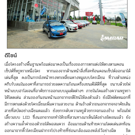
ดีไซน์
เมื่อโครงสร้างพื้นฐานพร้อมต่อมาคงเป็นเรื่องของการตกแต่งให้ตรงตามคอน
เซ็ปต์ที่หรูหราเหนือใคร หากมองจากด้านหน้าสิ่งที่สะท้อนคอนเซ็ปต์ออกมาได้
เด่นที่สุด คงเป็นกระจังหน้าทรงหกเหลี่ยมคางหมูแบบโครเมียม ที่วางตำแหน่ง
ครีบรับลมในองศาที่สามารถช่วยลดความร้อนเครื่องยนต์ได้ดีที่สุด ขนาบด้วยไฟ
หน้าแบบฮาโลเจนที่อาศัยการออกแบบมุมตัดต่างๆ ภายในโคมสร้างความหรูหรา
ให้โดดเด่น ส่วนของกันชนหน้านอกจากจะดีไซน์ให้ลงตัวแล้ว ยังมีไฟตัดหมอกที่
มีการตกแต่งด้วยโครเมี่ยมเพิ่มความสวยงาม ด้านข้างตัวรถนอกจากจะอาศัยเส้น
สายที่สบัดอย่างเฉียมคมแล้ว ยังยกระดับความหรูด้วยกระจกมองข้าง พร้อมไฟ
เลี้ยวแบบ LED ซึ่งนอกจากจะทำให้รถที่สวนทางมาเห็นได้อย่างชัดเจนแล้ว ยัง
สร้างความล้ำค่าของตัวรถได้พอสมควร อ้อมมาชมด้านท้ายความโดดเด่นสะท้อน
ออกมาจากคิ้วโครเมียมฝากระโปรงท้ายที่ซ่อนกล้องมองหลังไว้อย่างมิด ชิด