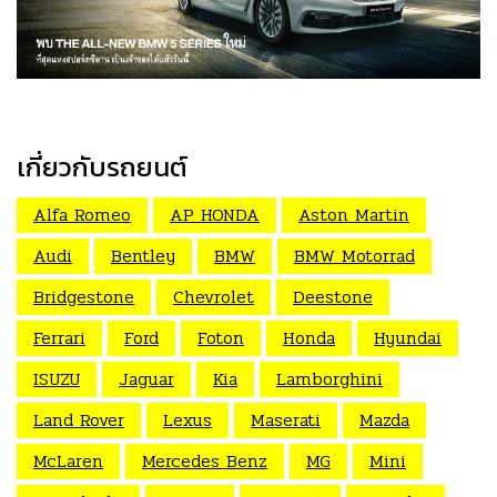
เกี่ยวกับรถยนต์
Alfa Romeo
AP HONDA
Aston Martin
Audi
Bentley
BMW
BMW Motorrad
Bridgestone
Chevrolet
Deestone
Ferrari
Ford
Foton
Honda
Hyundai
ISUZU
Jaguar
Kia
Lamborghini
Land Rover
Lexus
Maserati
Mazda
McLaren
Mercedes Benz
MG
Mini