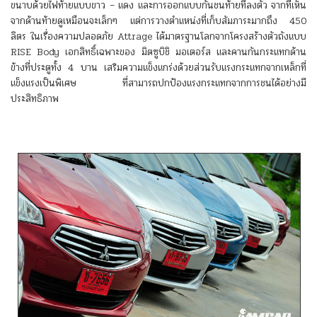
ขนาบด้วยไฟท้ายแบบขาว – แดง และการออกแบบกันชนท้ายที่ลงตัว จากที่เห็น
จากด้านท้ายดูเหมือนจะเล็กๆ แต่การวางตำแหน่งที่เก็บสัมภาระมากถึง 450
ลิตร ในเรื่องความปลอดภัย Attrage ได้มาตรฐานโลกจากโครงสร้างตัวถังแบบ
RISE Body เอกสิทธิ์เฉพาะของ มิตซูบิชิ มอเตอร์ส และคานกันกระแทกด้าน
ข้างที่ประตูทั้ง 4 บาน เสริมความแข็งแกร่งด้วยส่วนรับแรงกระแทกจากเหล็กที่
แข็งแรงเป็นพิเศษ ที่สามารถปกป้องแรงกระแทกจากการชนได้อย่างมี
ประสิทธิภาพ