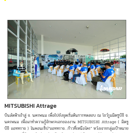
MITSUBISHI Attrage
บินลัดฟ้าเข้าสู่ จ. นครพนม เพื่อไปยังจุดเริ่มต้นการทดสอบ ณ โชว์รูมมิตซูบิชิ จ.
นครพนม เพื่อมาทำความรู้จักพระเอกของงาน MITSUBISHI Attrage ( มิตซู
บิชิ แอททราจ ) ในคอนเซ็ป“แอททราจ…ก้าวที่เหนือใคร” หวังเจาะกลุ่มเป้าหมาย