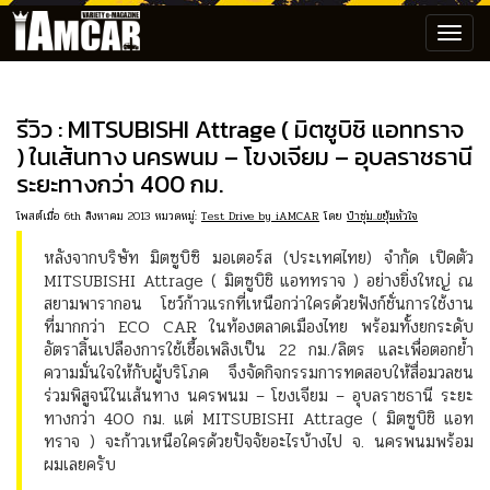
Toggl
navig
รีวิว : MITSUBISHI Attrage ( มิตซูบิชิ แอททราจ
) ในเส้นทาง นครพนม – โขงเจียม – อุบลราชธานี
ระยะทางกว่า 400 กม.
โพสต์เมื่อ 6th สิงหาคม 2013 หมวดหมู่:
Test Drive by iAMCAR
โดย
ป๋าซุ่ม..ขยุ้มหัวใจ
หลังจากบริษัท มิตซูบิซิ มอเตอร์ส (ประเทศไทย) จำกัด เปิดตัว
MITSUBISHI Attrage ( มิตซูบิชิ แอททราจ ) อย่างยิ่งใหญ่ ณ
สยามพารากอน โชว์ก้าวแรกที่เหนือกว่าใครด้วยฟังก์ชั่นการใช้งาน
ที่มากกว่า ECO CAR ในท้องตลาดเมืองไทย พร้อมทั้งยกระดับ
อัตราสิ้นเปลืองการใช้เชื้อเพลิงเป็น 22 กม./ลิตร และเพื่อตอกย้ำ
ความมั่นใจให้กับผู้บริโภค จึงจัดกิจกรรมการทดสอบให้สื่อมวลชน
ร่วมพิสูจน์ในเส้นทาง นครพนม – โขงเจียม – อุบลราชธานี ระยะ
ทางกว่า 400 กม. แต่ MITSUBISHI Attrage ( มิตซูบิชิ แอท
ทราจ ) จะก้าวเหนือใครด้วยปัจจัยอะไรบ้างไป จ. นครพนมพร้อม
ผมเลยครับ