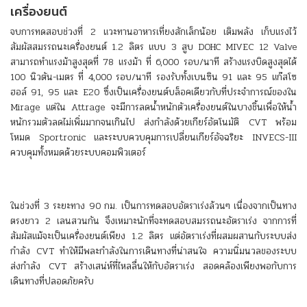
เครื่องยนต์
จบการทดสอบช่วงที่ 2 แวะทานอาหารเที่ยงสักเล็กน้อย เติมพลัง เก็บแรงไว้
สัมผัสสมรรถนะเครื่องยนต์ 1.2 ลิตร แบบ 3 สูบ DOHC MIVEC 12 Valve
สามารถทำแรงม้าสูงสุดที่ 78 แรงม้า ที่ 6,000 รอบ/นาที สร้างแรงบิดสูงสุดได้
100 นิวตัน-เมตร ที่ 4,000 รอบ/นาที รองรับทั้งเบนซิน 91 และ 95 แก๊สโซ
ฮอล์ 91, 95 และ E20 ซึ่งเป็นเครื่องยนต์บล็อคเดียวกับที่ประจำการณ์ของใน
Mirage แต่ใน Attrage จะมีการลดน้ำหนักตัวเครื่องยนต์ในบางชิ้นเพื่อให้น้ำ
หนักรวมตัวลดไม่เพิ่มมากจนเกินไป ส่งกำลังด้วยเกียร์อัตโนมัติ CVT พร้อม
โหมด Sportronic และระบบควบคุมการเปลี่ยนเกียร์อัจฉริยะ INVECS-III
ควบคุมทั้งหมดด้วยระบบคอมพิวเตอร์
ในช่วงที่ 3 ระยะทาง 90 กม. เป็นการทดสอบอัตราเร่งล้วนๆ เนื่องจากเป็นทาง
ตรงยาว 2 เลนสวนกัน จึงเหมาะนักที่จะทดสอบสมรรถนะอัตราเร่ง จากการที่
สัมผัสแม้จะเป็นเครื่องยนต์เพียง 1.2 ลิตร แต่อัตราเร่งที่ผสมผสานกับระบบส่ง
กำลัง CVT ทำให้มีพละกำลังในการเดินทางที่น่าสนใจ ความนิ่มนวลของระบบ
ส่งกำลัง CVT สร้างเสน่ห์ที่ไหลลื่นให้กับอัตราเร่ง สอดคล้องเพียงพอกับการ
เดินทางที่ปลอดภัยครับ