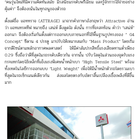
“คนรุ่นใหม่ที่มีความคิดทันสมัย มีรสนิยมระดับพรีเมียม และรู้จักการใช้จ่ายอย่าง
คุ้มค่า” จึงต้องเน้นในทุกอนูของตัวรถ
ตั้งแต่ชื่อ แอททราจ (ATTRAGE) มาจากคำภาษาอังกฤษว่า Attractive อ่าน
ว่า แอทแทรคทีฟ หมายถึง เสน่ห์ ดึงดูดใจ ดังนั้น การที่จะสะท้อน คำว่า “เสน่ห์”
ออกมา จึงต้องเริ่มกันตั้งแต่การออกแบบภายนอกที่ใช้พื้นฐานรูปทรงของ “ G4
Concept” ซีดาน 4 ประตู มาปรับให้เหมาะสมกับ “Mass Product” โดยเริ่ม
จากดีไซน์ตามหลักอากาศพลศาสตร์ ให้มีค่าสัมประสิทธิ์แรงเสียดทานต่ำเพียง
0.29 ซึ่งถือว่าดีที่สุดในรถระดับเดียวกัน จากนั้น ปรับวัสดุในส่วนของจุดรับแรง
กระแทกโดยใช้เหล็กที่แข็งแรงพิเศษน้ำหนักเบา “High Tensile Steel” พร้อม
ทั้งเทคโนโลยีการออกแบบ “Light Weight” เพื่อให้มีน้ำหนักตัวรถโดยรวมเบา
ที่สุดในรถเซ็กเมนต์เดียวกัน ส่งผลโดยตรงกับอัตราสิ้นเปลืองเชื้อเพลิงที่ดีขึ้น
มาก