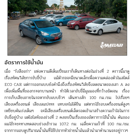
อัตราการใช้น้ำมัน
เมื่อ “รังสีออร่า” แห่งความดีเต็มเปี่ยมเราก็เดินทางต่อในช่วงที่ 2 คราวนี้มาดู
เรื่องทัศนวิสัยการขับขี่บ้าง แม้ตัวรถจะมีขนาดเล็กเพื่อความคล่องตัวในสไตล์
ECO CAR แต่การออกแบบยังคำนึงถึงเรื่องทัศนวิสัยจึงลดขนาดของเสา A ลง
เพื่อเพิ่มพื้นที่ของกระจกบานหน้า ทำให้เวลาขับขี่มีมุมมองที่กว้างชัดเจน เรื่อง
การเก็บเสียงภายในรถหากขับแบบชิวๆ เดินทางสัก 100 กม./ชม. ไปเรื่อยๆ
เสียงเครื่องยนต์ เสียงลมปะทะ แทบจะไม่ได้ยิน แต่หากใช้รอบเครื่องยนต์สูงๆ
เหยียบคันเร่งเต็มๆ จะมีเสียงเครื่องยนต์เล็ดรอดเข้ามาสร้างความเร้าใจในการ
ขับขี่อยู่บ้าง แต่ไฮไลท์ของช่วงที่ 2 คงจะเป็นเรื่องของอัตราการใช้น้ำมัน คันของ
ผมใช้ระยะทางทดสอบช่วงเช้ารวม 107.2 กม. เฉลี่ยความเร็วที่ 100 กม./ชม.
จากการแอบดูปริมาณน้ำมันที่ใช้ไปจากหัวจ่ายน้ำมันแล้วนำมาคำนวนจะอยู่ราวๆ