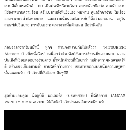
แบบอิเล็กทรอนิกส์ EBD เพิ่มประสิทธิภาพในการเบรกด้วยดิสก์เบรกหน้า แบบ
มีช่องระบายความร้อน ดรัมเบรกหลังที่แข็งแรง ทนทาน ดูแลรักษาง่าย ในเรื่อง
ของการทรงตัวในทางตรง และความนิ่มนวลในการขับขี่ถือว่าสอบผ่าน อยู่ใน
เกณฑ์ขับขี่สบาย การซับแรงกระแทกจากพื้นผิวถนน ถือว่าดีครับ
ก่อนจะลาจากในหน้านี้ ทุกๆ ท่านคงทราบกันไปแล้วว่า “MITSUBISHI
Attrage…ก้าวที่เหนือใคร” เหนือกว่าด้วยฟังก์ชั่นการใช้งานที่หลากหลาย ความ
บันเทิงที่เชื่อมต่ออย่างง่ายดาย น้ำหนักตัวรถที่น้อยกว่า หลักอากาศพลศาสตร์ที่
ดี สร้างแรงเสียดทานต่ำ ภายในที่กว้างขวาง และการออกแบบเน้นความหรูหรา
นั่นแหละครับ…ก้าวใหม่ที่มั่นใจจากมิตซูบิชิ
สุดท้ายขอบคุณ มิตซูบิซิ มอเตอร์ส (ประเทศไทย) ที่ให้โอกาส iAMCAR
VARIETY e-MAGAZINE ได้สัมผัสก้าวใหม่ของนวัตกรรมดีๆ ครับ