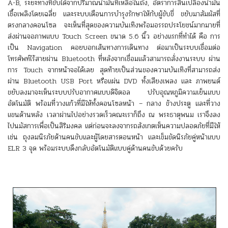
A-B, ระยะทางที่ขับได้จากปริมาณน้ำมันที่เหลือในถัง, อัตราการสิ้นเปลืองน้ำมัน
เชื้อเพลิงโดยเฉลี่ย และระบบเตือนการบำรุงรักษาให้กับผู้ขับขี่ ขยับมาสัมผัสที่
ตรงกลางคอนโซล จะเห็นที่สุดของความบันเทิงพร้อมอรรถประโยชน์มากมายที่
ส่งผ่านจอภาพแบบ Touch Screen ขนาด 5.6 นิ้ว อย่างแรกที่ทำได้ คือ การ
เป็น Navigation คอยบอกเส้นทางการเดินทาง ต่อมาเป็นระบบเชื่อมต่อ
โทรศัพท์ไร้สายผ่าน Bluetooth ที่หลังจากเชื่อมแล้วสามารถสั่งงานระบบ ผ่าน
การ Touch จากหน้าจอได้เลย สุดท้ายเป็นส่วนของความบันเทิงที่สามารถส่ง
ผ่าน Bluetooth USB Port หรือแผ่น DVD ทั้งเสียงเพลง และ ภาพยนต์
ขยับลงมาจะเห็นระบบปรับอากาศแบบดิจิตอล ปรับอุณหภูมิความเย็นแบบ
อัตโนมัติ พร้อมที่วางแก้วที่มีให้ทั้งคอนโซลหน้า – กลาง ข้างประตู และที่วาง
แขนด้านหลัง เวลาผ่านไปอย่างรวดเร็วคณะเราก็ถึง ณ พระธาตุพนม เราจึงลง
ไปนมัสการเพื่อเป็นสิริมงคล แต่ก่อนจะลงจากรถสังเกตเห็นความปลอดภัยที่มีให้
เช่น ถุงลมนิรภัยด้านคนขับและผู้โดยสารตอนหน้า และเข็มขัดนิรภัยคู่หน้าแบบ
ELR 3 จุด พร้อมระบบดึงกลับอัตโนมัติแบบคู่ด้านคนขับด้วยครับ