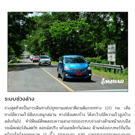
ระบบช่วงล่าง
ช่วงสุดท้ายเป็นการเดินทางไปอุทยานแห่งชาติผาแต้มระยะทาง 120 กม. เส้น
ทางใช้ความเร็วได้แบบสนุกสนาน ทางโค้งแคบบ้าง โค้งกว้างใช้ความเร็วสูงบ้าง
สลับกันไป ทำให้ผมได้ทดสอบความสามารถของระบบช่วงล่างด้านหน้าแบบอิส
ระแม็คเฟอร์สันสตรัท คอยล์สปริง พร้อมเหล็กกันโคลง ด้านหลังแบบทอร์ชั่นบีม
พร้อมล้ออัลลอยขนาด 15 นิ้ว ระบบเบรก ABS และระบบกระจายแรงเบรก