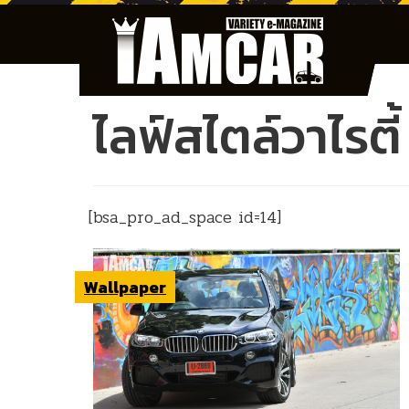
ไลฟ์สไตล์วาไรตี้
[bsa_pro_ad_space id=14]
Wallpaper