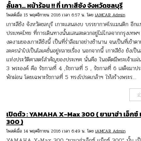
ลั้นลา… หน้าร้อน !! ที่ เกาะสีชัง จังหวัดชลบุรี
โพสต์เมื่อ 15 พฤศจิกายน 2016 เวลา 6:57 น. โดย
iAMCAR Admin
เกาะสีชัง จังหวัดชลบุรี เกาะแสนสงบ บรรยากาศโรแมนติก อีกแ
ประเทศไทย ที่การเดินทางนั้นแสนสะดวกอยู่ไม่ไกลจากกรุงเทพ
งดงามของเกาะสีชังนี้ เป็นที่ร่ำลือมาอย่างช้านาน จนเป็นที่เข้าตาข
ละครนำไปเป็นโลเคชั่นอยู่หลายเรื่อง นอกจากนี้ เกาะสีชัง ยังเป็น
แห่งประวัติศาสตร์สำคัญของประเทศ นั่นคือ ในอดีตมีพระเจ้าแผ่น
3 พระองค์ คือ รัชกาลที่ 4 ,รัชกาลที่ 5 , รัชกาลที่ 6 เสด็จมาป
พักผ่อน โดยเฉพาะรัชกาลที่ 5 ทรงโปรดเกล้าฯ ให้สร้างพระร…
อ่
เปิดตัว : YAMAHA X-Max 300 ( ยามาฮ่า เอ็กซ์ 
300 )
โพสต์เมื่อ 14 พฤศจิกายน 2016 เวลา 6:49 น. โดย
iAMCAR Admin
YAMAHA X-Max 300 “ยามาฮ่าเอ็กซ์ แม็กซ์ 300” นั้น เป