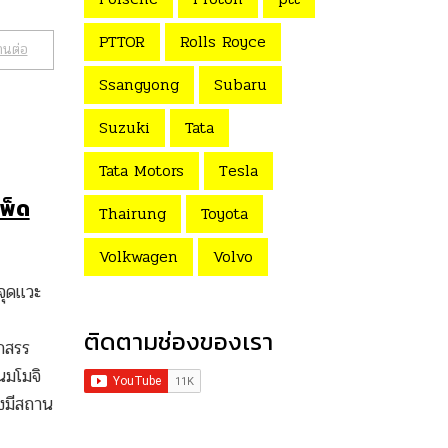
PTTOR
Rolls Royce
านต่อ
Ssangyong
Subaru
Suzuki
Tata
Tata Motors
Tesla
เพ็ด
Thairung
Toyota
Volkwagen
Volvo
จุดแวะ
ติดตามช่องของเรา
อกสรร
นมโมจิ
ังมีสถาน