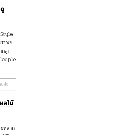
ดู
 Style
่ชาวเซ
ยากลุก
 Couple
านต่อ
 ผลไม้
่อยหลาก