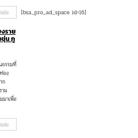
[bsa_pro_ad_space id=16]
านต่อ
ียงราย
ุ่น ภู
นธรรมที่
ท่อง
ลาก
งาม
มมาเพื่อ
านต่อ