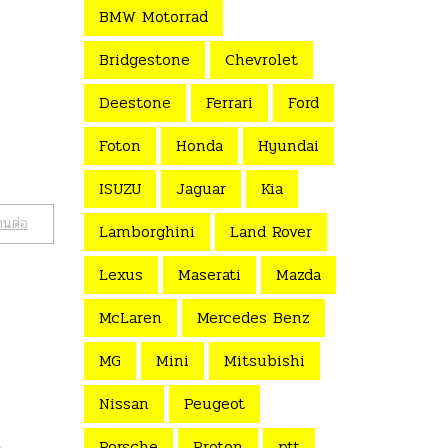
BMW Motorrad
Bridgestone
Chevrolet
Deestone
Ferrari
Ford
Foton
Honda
Hyundai
ISUZU
Jaguar
Kia
านต่อ
Lamborghini
Land Rover
Lexus
Maserati
Mazda
McLaren
Mercedes Benz
MG
Mini
Mitsubishi
Nissan
Peugeot
d
Porsche
Proton
ptt