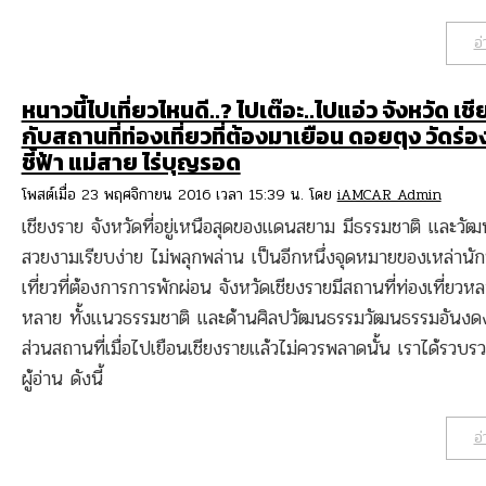
อ่
หนาวนี้ไปเที่ยวไหนดี..? ไปเต๊อะ..ไปแอ่ว จังหวัด เช
กับสถานที่ท่องเที่ยวที่ต้องมาเยือน ดอยตุง วัดร่องข
ชี้ฟ้า แม่สาย ไร่บุญรอด
โพสต์เมื่อ 23 พฤศจิกายน 2016 เวลา 15:39 น. โดย
iAMCAR Admin
เชียงราย จังหวัดที่อยู่เหนือสุดของแดนสยาม มีธรรมชาติ และวัฒ
สวยงามเรียบง่าย ไม่พลุกพล่าน เป็นอีกหนึ่งจุดหมายของเหล่านัก
เที่ยวที่ต้องการการพักผ่อน จังหวัดเชียงรายมีสถานที่ท่องเที่ยวห
หลาย ทั้งแนวธรรมชาติ และด้านศิลปวัฒนธรรมวัฒนธรรมอันงด
ส่วนสถานที่เมื่อไปเยือนเชียงรายแล้วไม่ควรพลาดนั้น เราได้รวบรว
ผู้อ่าน ดังนี้
อ่