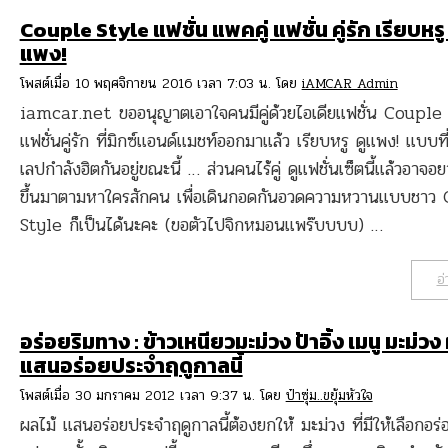
Couple Style แฟชั่น แพคคู่ แฟชั่น คู่รัก เรียบหรู 
แพง!
โพสต์เมื่อ 10 พฤศจิกายน 2016 เวลา 7:03 น. โดย
iAMCAR Admin
iamcar.net ขออนุญาตเอาใจคนมีคู่ด้วยไอเดียแฟชั่น Couple
แฟชั่นคู่รัก ที่มิกซ์แอนด์แมชท์ออกมาแล้ว เรียบหรู ดูแพง! แบบที
เลปกำลังฮิตกันอยู่ขณะนี้ … ส่วนคนไร้คู่ ดูแฟชั่นเซ็ตนี้แล้วอาจอ
ขึ้นมาตามหาใครสักคน เพื่อเดินกอดกันอวดความหวานแบบชาว
Style ก็เป็นได้นะคะ (ขอตัวไปจิกหมอนแพร๊บบบบ) …
อ่
อร่อยริมทาง : ข้าวเหนียวมะม่วง ป้าอิ้ง เมนู มะม่วง
แสนอร่อยประจำฤดูกาลนี้
โพสต์เมื่อ 30 มกราคม 2012 เวลา 9:37 น. โดย
ป๋าซุ่ม..ขยุ้มหัวใจ
ผลไม้ แสนอร่อยประจำฤดูกาลนี้ต้องยกให้ มะม่วง ที่มีให้เลือกอร