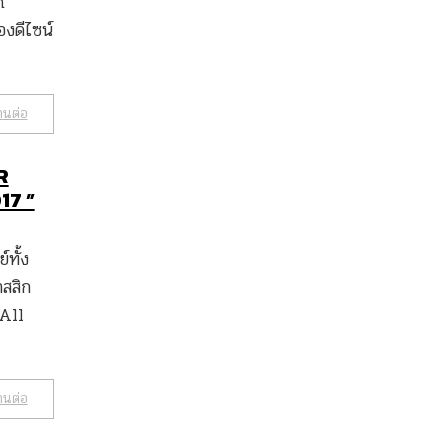
n
งดีไซน์
านต่อ
R
17 ”
์ทั้ง
สสิก
 All
านต่อ