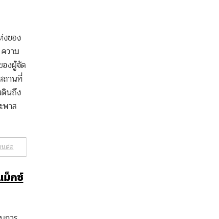
ห่งของ
ฯ ความ
องผู้จัด
สถานที่
ดินถึง
ระพาส
านต่อ
แม็กซ์
็นการ