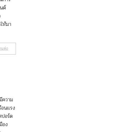
นต์
ว
าให้มา
านต่อ
มีความ
ร้อนแรง
สปอร์ต
มือง