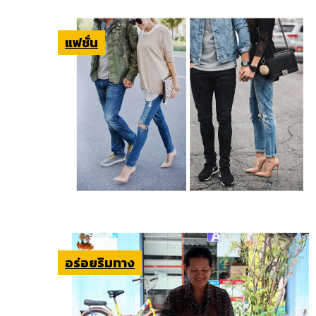
แฟชั่น
อร่อยริมทาง