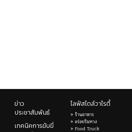
ข่าว
ไลฟ์สไตล์วาไรตี้
ประชาสัมพันธ์
ร้านอาหาร
อร่อยริมทาง
เทคนิคการขับขี่
Food Truck