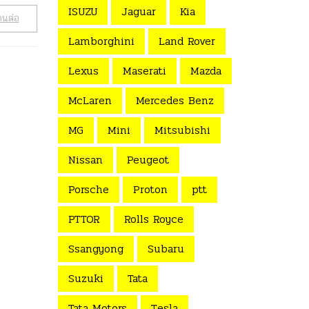
ISUZU
Jaguar
Kia
านต่อ
Lamborghini
Land Rover
Lexus
Maserati
Mazda
McLaren
Mercedes Benz
MG
Mini
Mitsubishi
Nissan
Peugeot
Porsche
Proton
ptt
PTTOR
Rolls Royce
Ssangyong
Subaru
Suzuki
Tata
Tata Motors
Tesla