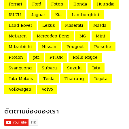
Ferrari
Ford
Foton
Honda
Hyundai
ISUZU
Jaguar
Kia
Lamborghini
Land Rover
Lexus
Maserati
Mazda
McLaren
Mercedes Benz
MG
Mini
Mitsubishi
Nissan
Peugeot
Porsche
Proton
ptt
PTTOR
Rolls Royce
Ssangyong
Subaru
Suzuki
Tata
Tata Motors
Tesla
Thairung
Toyota
Volkwagen
Volvo
ติดตามช่องของเรา