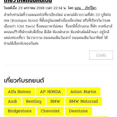
เที่ยว ใกล้ถนนคนเดิน
โพสต์เมื่อ 23 มกราคม 2018 เวลา 22:14 น. โดย
แอน .. ภัทร์ฐิตา
สำหรับท่านใดที่วางแผนจะไปเที่ยวเชียงใหม่ มาดามได้รวบรวมที่พัก 20 บูทิคโฮ
เทล (Boutique Hotel) ที่ตั้งอยู่ในเขตตัวเมืองเชียงใหม่ หรือที่เรียกกันว่าเขต
เมืองเก่า (Old Town) ซึ่งสนนราคาไม่แพง ซึ่งจะมีทั้งโรงแรม ที่พัก เกสท์เฮาส์
คะแนนรีวิวที่พักระดับดีเยี่ยม ดีเลิศ ห้องพักสวย ห้องพักสไตล์ล้านนา อยู่ใกล้
แหล่งท่องเที่ยว วัดวาอาราม ถนนคนเดินวันเสาร์ ถนนคนเดินวันอาทิตย์ ให้
ท่านได้เลือกจับจองกันค่ะ
อ่านต่อ
เกี่ยวกับรถยนต์
Alfa Romeo
AP HONDA
Aston Martin
Audi
Bentley
BMW
BMW Motorrad
Bridgestone
Chevrolet
Deestone