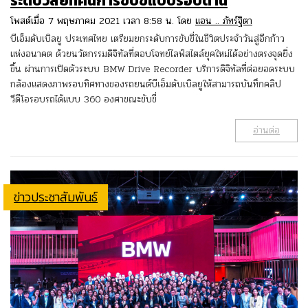
ระดับวิสัยทัศน์การขับขี่แบบรอบด้าน
โพสต์เมื่อ 7 พฤษภาคม 2021 เวลา 8:58 น. โดย
แอน .. ภัทร์ฐิตา
บีเอ็มดับเบิลยู ประเทศไทย เตรียมยกระดับการขับขี่ในชีวิตประจำวันสู่อีกก้าว
แห่งอนาคต ด้วยนวัตกรรมดิจิทัลที่ตอบโจทย์ไลฟ์สไตล์ยุคใหม่ได้อย่างตรงจุดยิ่ง
ขึ้น ผ่านการเปิดตัวระบบ BMW Drive Recorder บริการดิจิทัลที่ต่อยอดระบบ
กล้องแสดงภาพรอบทิศทางของรถยนต์บีเอ็มดับเบิลยูให้สามารถบันทึกคลิป
วีดีโอรอบรถได้แบบ 360 องศาขณะขับขี่
อ่านต่อ
ข่าวประชาสัมพันธ์