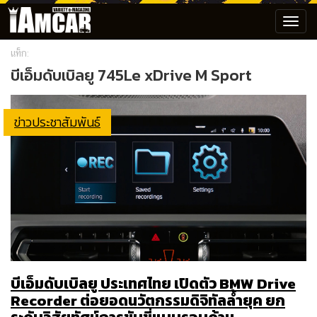
Toggl
navig
แท็ก:
บีเอ็มดับเบิลยู 745Le xDrive M Sport
ข่าวประชาสัมพันธ์
บีเอ็มดับเบิลยู ประเทศไทย เปิดตัว BMW Drive
Recorder ต่อยอดนวัตกรรมดิจิทัลล้ำยุค ยก