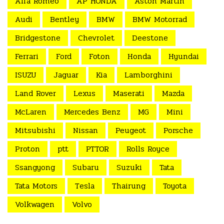
Alfa Romeo
AP HONDA
Aston Martin
Audi
Bentley
BMW
BMW Motorrad
Bridgestone
Chevrolet
Deestone
Ferrari
Ford
Foton
Honda
Hyundai
ISUZU
Jaguar
Kia
Lamborghini
Land Rover
Lexus
Maserati
Mazda
McLaren
Mercedes Benz
MG
Mini
Mitsubishi
Nissan
Peugeot
Porsche
Proton
ptt
PTTOR
Rolls Royce
Ssangyong
Subaru
Suzuki
Tata
Tata Motors
Tesla
Thairung
Toyota
Volkwagen
Volvo