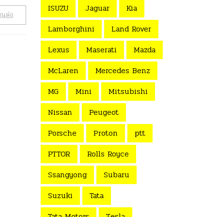
ISUZU
Jaguar
Kia
านต่อ
Lamborghini
Land Rover
Lexus
Maserati
Mazda
McLaren
Mercedes Benz
MG
Mini
Mitsubishi
Nissan
Peugeot
Porsche
Proton
ptt
PTTOR
Rolls Royce
Ssangyong
Subaru
Suzuki
Tata
Tata Motors
Tesla