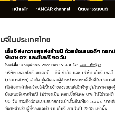
หน้าหลัก
iAMCAR channel
นิตยสารรถยนต์
อ็มจีในประเทศไทย
เอ็มจี ส่งความสุขส่งท้ายปี ด้วยข้อเสนอดีๆ ดอกเบ
พิเศษ 0% และขับฟรี 90 วัน
โพสต์เมื่อ 19 พฤศจิกายน 2022 เวลา 16:34 น. โดย
แอน .. ภัทร์ฐิตา
บริษัท เอสเอไอซี มอเตอร์ – ซีพี จำกัด และ บริษัท เอ็มจี เซลส์
(ประเทศไทย) จำกัด ผู้ผลิตและผู้จำหน่ายรถยนต์เอ็มจีในประเท
เปิดโอกาสให้คนไทยได้เป็นเจ้าของรถยนต์เอ็มจีทุกรุ่นในราคาสุดคุ
ข้อเสนอพิเศษท้ายปี ไม่ว่าจะเป็น ดอกเบี้ยพิเศษ 0% ให้ใช้รถฟรี!!
90 วัน รวมถึงผ่อนแบบสบายกระเป๋าเริ่มต้นเพียง 5,xxx บาทต่
พิเศษสำหรับผู้ที่จองและรับรถ เอ็มจี ภายในปี 2565 เท่านั้น