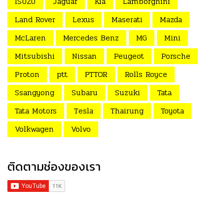
ISUZU
Jaguar
Kia
Lamborghini
Land Rover
Lexus
Maserati
Mazda
McLaren
Mercedes Benz
MG
Mini
Mitsubishi
Nissan
Peugeot
Porsche
Proton
ptt
PTTOR
Rolls Royce
Ssangyong
Subaru
Suzuki
Tata
Tata Motors
Tesla
Thairung
Toyota
Volkwagen
Volvo
ติดตามช่องของเรา