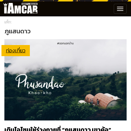
Toggl
navig
แท็ก:
ภูแสนดาว
ท่องเที่ยว
เติมโอโซนให้ร่างกายที่ “ภูแสนดาว เขาค้อ”