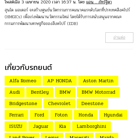
โพสต์เมื่อ 3 เมษายน 2020 เวลา 16:37 น. โดย
แอน .. ภัทร์ฐิตา
ฮุนได มอเตอร์ จะสร้างศูนย์นวัตกรรมการคมนาคมระดับโลกที่ประเทศสิงคโปร์
(HMGICs) เพื่อเร่งพัฒนานวัตกรรมใหม่ โดยได้รับการสนับสนุนจากคณะ
กรรมการพัฒนาเศรษฐกิจของสิงคโปร์ (EDB)
อ่านต่อ
เกี่ยวกับรถยนต์
Alfa Romeo
AP HONDA
Aston Martin
Audi
Bentley
BMW
BMW Motorrad
Bridgestone
Chevrolet
Deestone
Ferrari
Ford
Foton
Honda
Hyundai
ISUZU
Jaguar
Kia
Lamborghini
Land Rover
Lexus
Maserati
Mazda