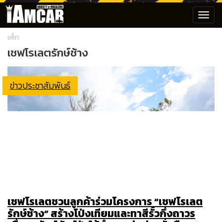
Toggl
navig
แท็ก:
เชฟโรเลตรักษ์ช้าง
ข่าวประชาสัมพันธ์
เชฟโรเลตชวนลูกค้าร่วมโครงการ “เชฟโรเลต
รักษ์ช้าง” สร้างโป่งเทียมและทาสีรั้วกึ่งถาวร