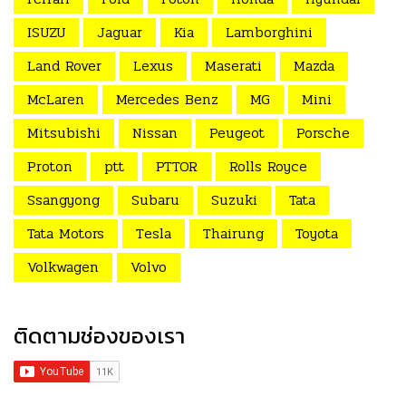
ISUZU
Jaguar
Kia
Lamborghini
Land Rover
Lexus
Maserati
Mazda
McLaren
Mercedes Benz
MG
Mini
Mitsubishi
Nissan
Peugeot
Porsche
Proton
ptt
PTTOR
Rolls Royce
Ssangyong
Subaru
Suzuki
Tata
Tata Motors
Tesla
Thairung
Toyota
Volkwagen
Volvo
ติดตามช่องของเรา