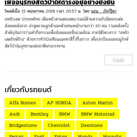
เพื่ออนุรักษ์สัตว์ป่าให้ดำรงอยู่อย่างยั่งยืน
โพสต์เมื่อ 15 พฤษภาคม 2018 เวลา 20:57 น. โดย
แอน .. ภัทร์ฐิตา
เชฟโรเลต ประเทศไทย เดินหน้าสานต่อเจตนารมณ์ด้านความรับผิดชอบต่อ
สังคมหลังจาก ล่าสุดชวนลูกค้าและตัวแทนพนักงานกว่า 80 คน รวมพลังครั้ง
สำคัญในการร่วมทำกิจกรรมเพื่อสังคมและสิ่งแวดล้อม ภายใต้โครงการ “เชฟโร
เลตรักษ์ช้าง” ด้วยการทำโป่งเทียมและทาสีรั้วกึ่งถาวร เพื่อปกป้องและอนุรักษ์
สัตว์ป่าในอุทยานแห่งชาติแก่งกระจาน
อ่านต่อ
เกี่ยวกับรถยนต์
Alfa Romeo
AP HONDA
Aston Martin
Audi
Bentley
BMW
BMW Motorrad
Bridgestone
Chevrolet
Deestone
Ferrari
Ford
Foton
Honda
Hyundai