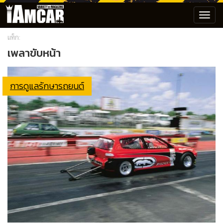
Toggl
navig
แท็ก:
เพลาขับหน้า
การดูแลรักษารถยนต์