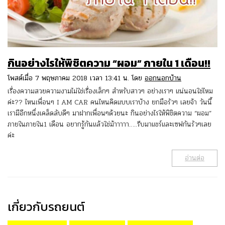
กินอย่างไรให้พิชิตความ “ผอม” ภายใน 1 เดือน!!
โพสต์เมื่อ 7 พฤษภาคม 2018 เวลา 13:41 น. โดย
ออกนอกบ้าน
เรื่องความสวยความงามไม่ใช่เรื่องเล็กๆ สำหรับสาวๆ อย่างเราๆ แน่นอนใช่ไหม
ค่ะ?? ไหนเพื่อนๆ I AM CAR คนไหนคิดแบบเราบ้าง ยกมือรัวๆ เลยจ้า วันนี้
เรามีอีกหนึ่งเคล็ดลับดีๆ มาฝากเพื่อนๆด้วยนะ กินอย่างไรให้พิชิตความ “ผอม”
ภายในภายใน1 เดือน อยากรู้กันแล้วใช่ม้าาาาา…..รีบมาแชร์และเซฟกันรัวๆเลย
ค่ะ
อ่านต่อ
เกี่ยวกับรถยนต์