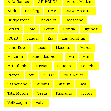
Alfa Romeo
AP HONDA
Aston Martin
Audi
Bentley
BMW
BMW Motorrad
Bridgestone
Chevrolet
Deestone
Ferrari
Ford
Foton
Honda
Hyundai
ISUZU
Jaguar
Kia
Lamborghini
Land Rover
Lexus
Maserati
Mazda
McLaren
Mercedes Benz
MG
Mini
Mitsubishi
Nissan
Peugeot
Porsche
Proton
ptt
PTTOR
Rolls Royce
Ssangyong
Subaru
Suzuki
Tata
Tata Motors
Tesla
Thairung
Toyota
Volkwagen
Volvo