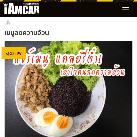
Toggl
navig
แท็ก:
เมนูลดความอ้วน
สุขภาพ