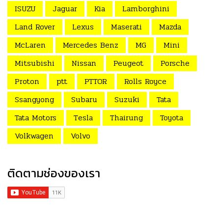
ISUZU
Jaguar
Kia
Lamborghini
Land Rover
Lexus
Maserati
Mazda
McLaren
Mercedes Benz
MG
Mini
Mitsubishi
Nissan
Peugeot
Porsche
Proton
ptt
PTTOR
Rolls Royce
Ssangyong
Subaru
Suzuki
Tata
Tata Motors
Tesla
Thairung
Toyota
Volkwagen
Volvo
ติดตามช่องของเรา