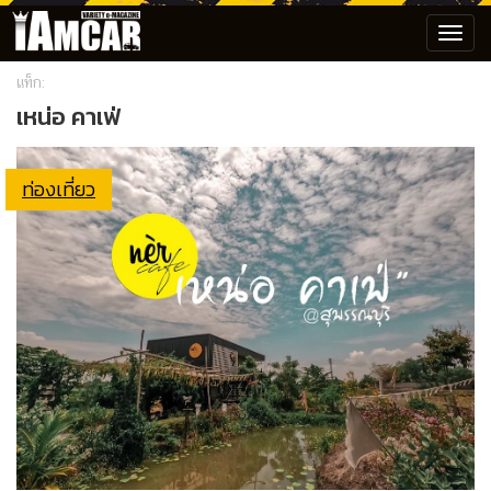
Toggl
navig
แท็ก:
เหน่อ คาเฟ่
ท่องเที่ยว