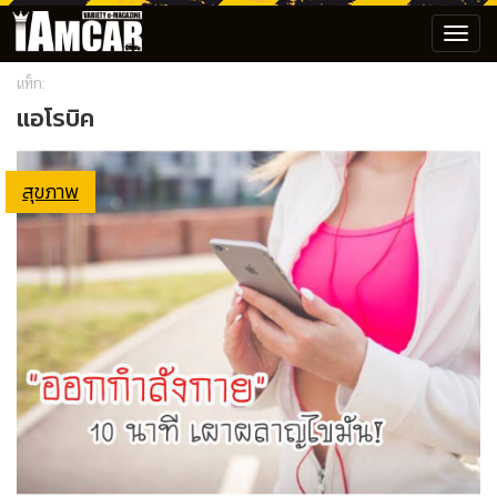
Toggl
navig
แท็ก:
แอโรบิค
สุขภาพ