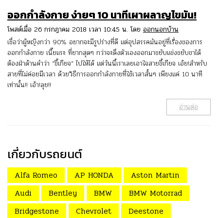
ออกกำลังกาย ง่ายๆ 10 นาทีเผาผลาญไขมัน!
โพสต์เมื่อ 26 กรกฎาคม 2018 เวลา 10:45 น. โดย
ออกนอกบ้าน
เชื่อว่าผู้หญิงกว่า 90% อยากจะมีรูปร่างที่ดี แต่อุปสรรคมันอยู่ที่เรื่องของการ
ออกกำลังกาย เนี๊ยแระ ที่ยากสุดๆ กว่าจะดึงตัวเองออกมาขยับแข่งขยับขาได้
ต้องฝ่าด้านคำว่า “ขี้เกียจ” ไปให้ได้ แต่วันนี้เราเลยเอาใจสายขี้เกียจ เอ้ย!สำหรับ
สายที่ไม่ค่อยมีเวลา ด้วยวิธีการออกกำลังกายที่ใช้เวลาสั้นๆ เพียงแค่ 10 นาที
เท่านั้น!! เอ้า!ลุย!!
อ่านต่อ
เกี่ยวกับรถยนต์
Alfa Romeo
AP HONDA
Aston Martin
Audi
Bentley
BMW
BMW Motorrad
Bridgestone
Chevrolet
Deestone