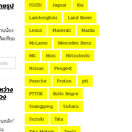
ายรูป
ISUZU
Jaguar
Kia
Lamborghini
Land Rover
ดานน้อง
Lexus
Maserati
Mazda
ทัดเทียม
McLaren
Mercedes Benz
MG
Mini
Mitsubishi
านต่อ
Nissan
Peugeot
Porsche
Proton
ptt
หว่าง
PTTOR
Rolls Royce
่วง
Ssangyong
Subaru
Suzuki
Tata
่นหลัก”
da
Tata Motors
Tesla