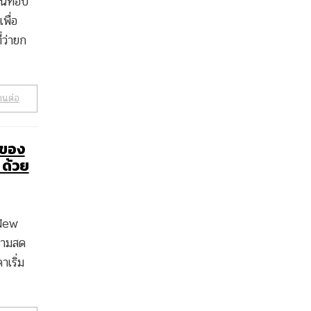
่นท็อป
พื่อ
่ว่ายก
านต่อ
ดของ
 ด้วย
 New
วามสด
เริ่ม