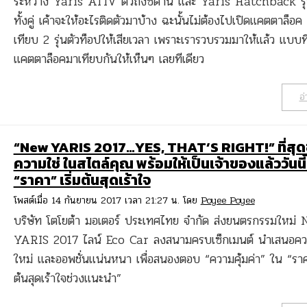
ระหว่าง Yaris ATIV ตัวถังซีดาน และ Yaris Hatchback รุ
ทั้งคู่ เค้าจะให้อะไรติดตัวมาบ้าง ฉะนั้นไม่ต้องไปเปิดแคตตาล็อค เ
เทียบ 2 รุ่นตัวท็อปให้เสียเวลา เพราะเรารวบรวมมาให้แล้ว แบบที
แคตตาล็อคมาเทียบกันให้เห็นๆ เลยทีเดียว
อ่
“New YARIS 2017…YES, THAT’S RIGHT!” ที่สุ
ความใช่ ในสไตล์คุณ พร้อมให้เป็นเจ้าของแล้ววันนี้
“ราคา” เริ่มต้นสุดเร้าใจ
โพสต์เมื่อ 14 กันยายน 2017 เวลา 21:27 น. โดย
Poyee Poyee
บริษัท โตโยต้า มอเตอร์ ประเทศไทย จำกัด ส่งยนตรกรรมใหม่
YARIS 2017 ไลน์ Eco Car ลงสนามครบเซ็กเมนต์ นำเสนอค
ใหม่ และออพชั่นแน่นหนา เพื่อสนองตอบ “ความคุ้มค่า” ใน “ราคา
ต้นสุดเร้าใจช่วงแนะนำ”