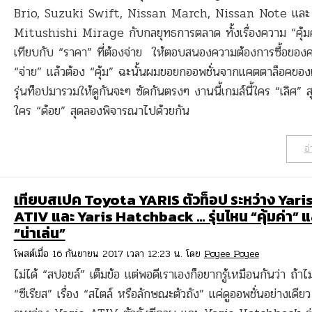
Brio, Suzuki Swift, Nissan March, Nissan Note และ
Mitushishi Mirage กับกลยุทธการตลาด ทั้งเรื่องความ “คุ้มค่
เทียบกับ “ราคา” ที่ต้องจ่าย ให้ตอบสนองความต้องการซื้อของค
“จ่าย” แล้วต้อง “คุ้ม” ฉะนั้นผมขอยกออพชั่นจากแคตตาล็อคของ
รุ่นท็อปมารวมให้ดูกันจะๆ ซัดกันตรงๆ งานนี้เกมส์นี้ใคร “เลิศ” 
ใคร “ด้อย” สุดลองพิจารณาไปด้วยกัน
อ่
เทียบสเปค Toyota YARIS ตัวท็อป ระหว่าง Yari
ATIV และ Yaris Hatchback … รุ่นไหน “คุ้มค่า” แ
“น่าเล่น”
โพสต์เมื่อ 16 กันยายน 2017 เวลา 12:23 น. โดย
Poyee Poyee
ไม่ได้ “สปอยล์” เต็มข้อ แต่พอดีเราเองก็อยากรู้เหมือนกันว่า ถ้าไม
“ซีเรียส” เรื่อง “สไตล์ หรือลักษณะตัวถัง” แค่ดูออพชั่นอย่างเดียว