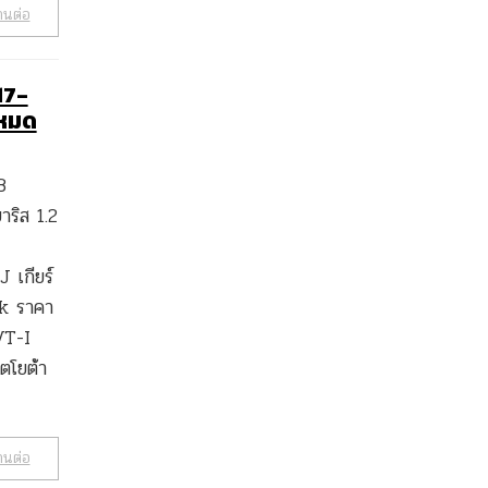
านต่อ
17-
งหมด
8
ริส 1.2
 เกียร์
k ราคา
VT-I
โยต้า
านต่อ