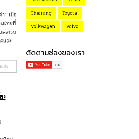
Thairung
Toyota
า” เมื่อ
นไทยที่
Volkwagen
Volvo
แต่ละรถ
สุดและ
ติดตามช่องของเรา
านต่อ
s
ละ
่