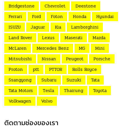
Bridgestone
Chevrolet
Deestone
Ferrari
Ford
Foton
Honda
Hyundai
ISUZU
Jaguar
Kia
Lamborghini
Land Rover
Lexus
Maserati
Mazda
McLaren
Mercedes Benz
MG
Mini
Mitsubishi
Nissan
Peugeot
Porsche
Proton
ptt
PTTOR
Rolls Royce
Ssangyong
Subaru
Suzuki
Tata
Tata Motors
Tesla
Thairung
Toyota
Volkwagen
Volvo
ติดตามช่องของเรา