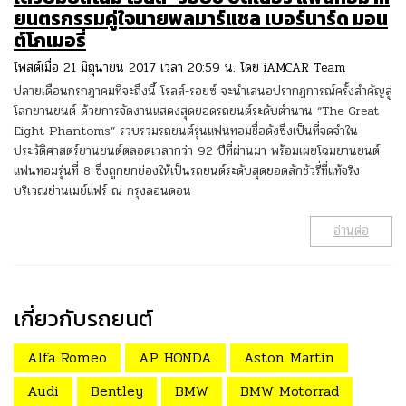
ยนตรกรรมคู่ใจนายพลมาร์แชล เบอร์นาร์ด มอน
ต์โกเมอรี่
โพสต์เมื่อ 21 มิถุนายน 2017 เวลา 20:59 น. โดย
iAMCAR Team
ปลายเดือนกรกฎาคมที่จะถึงนี้ โรลส์-รอยซ์ จะนำเสนอปรากฏการณ์ครั้งสำคัญสู่
โลกยานยนต์ ด้วยการจัดงานแสดงสุดยอดรถยนต์ระดับตำนาน “The Great
Eight Phantoms” รวบรวมรถยนต์รุ่นแฟนทอมชื่อดังซึ่งเป็นที่จดจำใน
ประวัติศาสตร์ยานยนต์ตลอดเวลากว่า 92 ปีที่ผ่านมา พร้อมเผยโฉมยานยนต์
แฟนทอมรุ่นที่ 8 ซึ่งถูกยกย่องให้เป็นรถยนต์ระดับสุดยอดลักชัวรี่ที่แท้จริง
บริเวณย่านเมย์แฟร์ ณ กรุงลอนดอน
อ่านต่อ
เกี่ยวกับรถยนต์
Alfa Romeo
AP HONDA
Aston Martin
Audi
Bentley
BMW
BMW Motorrad