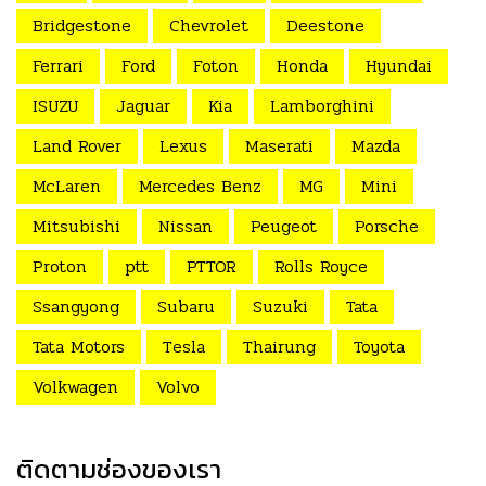
Bridgestone
Chevrolet
Deestone
Ferrari
Ford
Foton
Honda
Hyundai
ISUZU
Jaguar
Kia
Lamborghini
Land Rover
Lexus
Maserati
Mazda
McLaren
Mercedes Benz
MG
Mini
Mitsubishi
Nissan
Peugeot
Porsche
Proton
ptt
PTTOR
Rolls Royce
Ssangyong
Subaru
Suzuki
Tata
Tata Motors
Tesla
Thairung
Toyota
Volkwagen
Volvo
ติดตามช่องของเรา