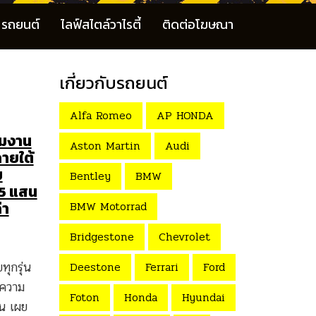
รถยนต์
ไลฟ์สไตล์วาไรตี้
ติดต่อโฆษณา
เกี่ยวกับรถยนต์
Alfa Romeo
AP HONDA
วมงาน
Aston Martin
Audi
ายใต้
ม
Bentley
BMW
 5 แสน
BMW Motorrad
่า
Bridgestone
Chevrolet
ุกรุ่น
Deestone
Ferrari
Ford
 ความ
Foton
Honda
Hyundai
่น เผย