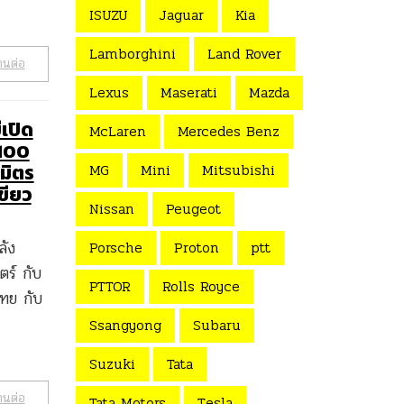
ISUZU
Jaguar
Kia
Lamborghini
Land Rover
านต่อ
Lexus
Maserati
Mazda
เปิด
McLaren
Mercedes Benz
 100
มิตร
MG
Mini
Mitsubishi
เขียว
Nissan
Peugeot
ลัง
Porsche
Proton
ptt
ตร์ กับ
PTTOR
Rolls Royce
ไทย กับ
Ssangyong
Subaru
Suzuki
Tata
านต่อ
Tata Motors
Tesla