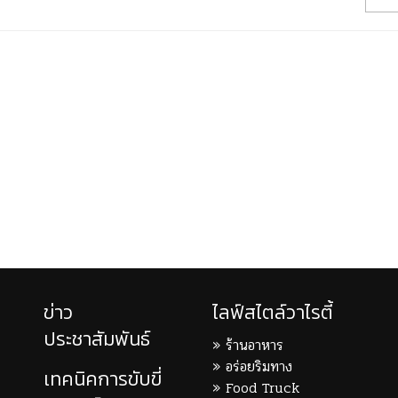
ข่าว
ไลฟ์สไตล์วาไรตี้
ประชาสัมพันธ์
ร้านอาหาร
อร่อยริมทาง
เทคนิคการขับขี่
Food Truck