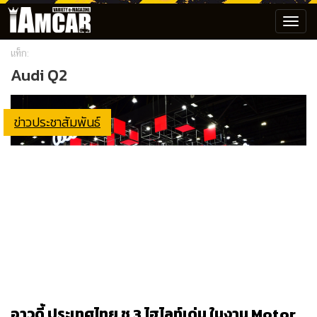
Toggl
navig
แท็ก:
Audi Q2
ข่าวประชาสัมพันธ์
อาวดี้ ประเทศไทย ชู 3 ไฮไลท์เด่น ในงาน Motor