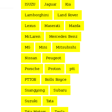
ISUZU
Jaguar
Kia
Lamborghini
Land Rover
Lexus
Maserati
Mazda
McLaren
Mercedes Benz
MG
Mini
Mitsubishi
Nissan
Peugeot
Porsche
Proton
ptt
PTTOR
Rolls Royce
Ssangyong
Subaru
Suzuki
Tata
Tata Motors
Tesla