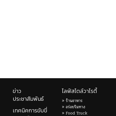
ข่าว
ไลฟ์สไตล์วาไรตี้
ประชาสัมพันธ์
ร้านอาหาร
อร่อยริมทาง
เทคนิคการขับขี่
Food Truck