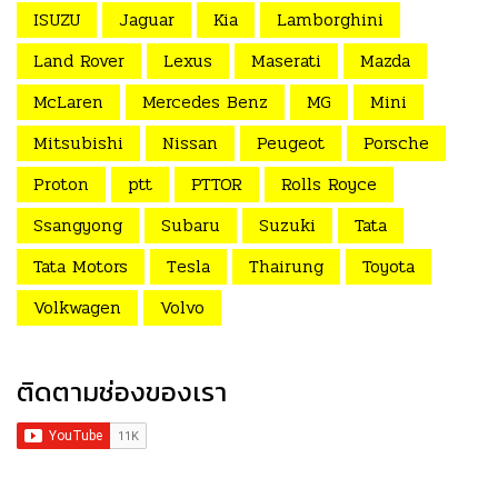
ISUZU
Jaguar
Kia
Lamborghini
Land Rover
Lexus
Maserati
Mazda
McLaren
Mercedes Benz
MG
Mini
Mitsubishi
Nissan
Peugeot
Porsche
Proton
ptt
PTTOR
Rolls Royce
Ssangyong
Subaru
Suzuki
Tata
Tata Motors
Tesla
Thairung
Toyota
Volkwagen
Volvo
ติดตามช่องของเรา