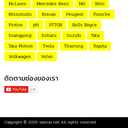
McLaren
Mercedes Benz
MG
Mini
Mitsubishi
Nissan
Peugeot
Porsche
Proton
ptt
PTTOR
Rolls Royce
Ssangyong
Subaru
Suzuki
Tata
Tata Motors
Tesla
Thairung
Toyota
Volkwagen
Volvo
ติดตามช่องของเรา
Copyright © 2026.
iamcar.net
All rights reserved.