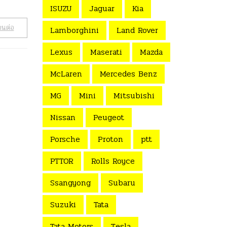
ISUZU
Jaguar
Kia
านต่อ
Lamborghini
Land Rover
Lexus
Maserati
Mazda
McLaren
Mercedes Benz
MG
Mini
Mitsubishi
Nissan
Peugeot
Porsche
Proton
ptt
PTTOR
Rolls Royce
Ssangyong
Subaru
Suzuki
Tata
Tata Motors
Tesla