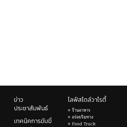
ข่าว
ไลฟ์สไตล์วาไรตี้
ประชาสัมพันธ์
ร้านอาหาร
อร่อยริมทาง
เทคนิคการขับขี่
Food Truck