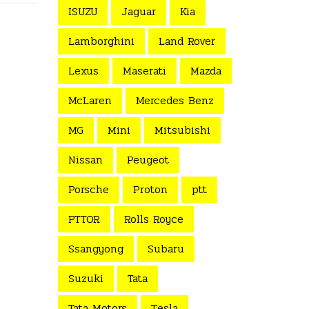
ISUZU
Jaguar
Kia
Lamborghini
Land Rover
Lexus
Maserati
Mazda
McLaren
Mercedes Benz
MG
Mini
Mitsubishi
Nissan
Peugeot
Porsche
Proton
ptt
PTTOR
Rolls Royce
Ssangyong
Subaru
Suzuki
Tata
Tata Motors
Tesla