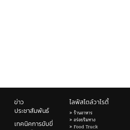
ข่าว
ไลฟ์สไตล์วาไรตี้
ประชาสัมพันธ์
ร้านอาหาร
อร่อยริมทาง
เทคนิคการขับขี่
Food Truck