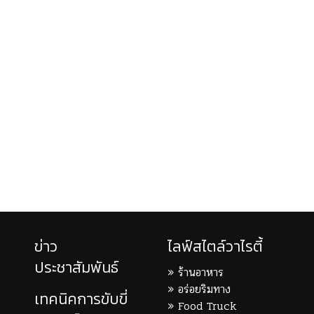
ข่าว
ไลฟ์สไตล์วาไรตี้
ประชาสัมพันธ์
ร้านอาหาร
อร่อยริมทาง
เทคนิคการขับขี่
Food Truck