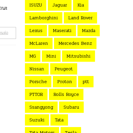
ISUZU
Jaguar
Kia
รถนะ
Lamborghini
Land Rover
Lexus
Maserati
Mazda
านต่อ
McLaren
Mercedes Benz
MG
Mini
Mitsubishi
Nissan
Peugeot
Porsche
Proton
ptt
PTTOR
Rolls Royce
Ssangyong
Subaru
Suzuki
Tata
Tata Motors
Tesla