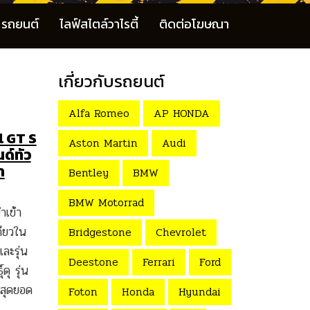
รถยนต์
ไลฟ์สไตล์วาไรตี้
ติดต่อโฆษณา
เกี่ยวกับรถยนต์
Alfa Romeo
AP HONDA
l GT S
Aston Martin
Audi
ด์ทัว
า
Bentley
BMW
BMW Motorrad
ำเข้า
ดียวใน
Bridgestone
Chevrolet
ละรุ่น
Deestone
Ferrari
Ford
ุ รุ่น
ยสุดยอด
Foton
Honda
Hyundai