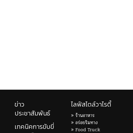
ข่าว
ไลฟ์สไตล์วาไรตี้
ประชาสัมพันธ์
ร้านอาหาร
อร่อยริมทาง
เทคนิคการขับขี่
Food Truck