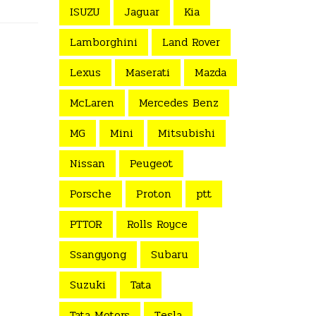
ISUZU
Jaguar
Kia
Lamborghini
Land Rover
Lexus
Maserati
Mazda
McLaren
Mercedes Benz
MG
Mini
Mitsubishi
Nissan
Peugeot
Porsche
Proton
ptt
PTTOR
Rolls Royce
Ssangyong
Subaru
Suzuki
Tata
Tata Motors
Tesla