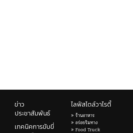
ข่าว
ไลฟ์สไตล์วาไรตี้
ประชาสัมพันธ์
ร้านอาหาร
อร่อยริมทาง
เทคนิคการขับขี่
Food Truck