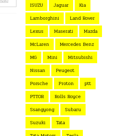
านต่อ
ISUZU
Jaguar
Kia
Lamborghini
Land Rover
Lexus
Maserati
Mazda
McLaren
Mercedes Benz
MG
Mini
Mitsubishi
Nissan
Peugeot
Porsche
Proton
ptt
PTTOR
Rolls Royce
Ssangyong
Subaru
Suzuki
Tata
Tata Motors
Tesla