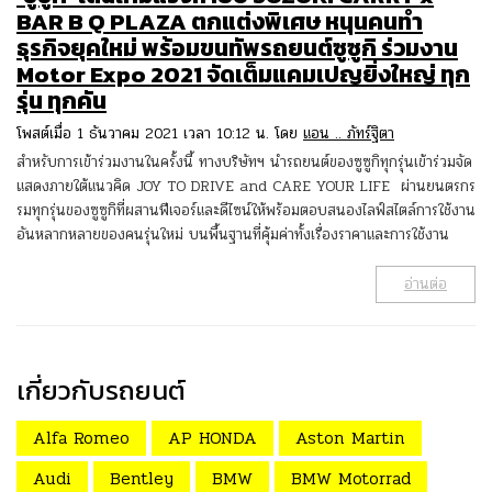
BAR B Q PLAZA ตกแต่งพิเศษ หนุนคนทำ
ธุรกิจยุคใหม่ พร้อมขนทัพรถยนต์ซูซูกิ ร่วมงาน
Motor Expo 2021 จัดเต็มแคมเปญยิ่งใหญ่ ทุก
รุ่น ทุกคัน
โพสต์เมื่อ 1 ธันวาคม 2021 เวลา 10:12 น. โดย
แอน .. ภัทร์ฐิตา
สำหรับการเข้าร่วมงานในครั้งนี้ ทางบริษัทฯ นำรถยนต์ของซูซูกิทุกรุ่นเข้าร่วมจัด
แสดงภายใต้แนวคิด JOY TO DRIVE and CARE YOUR LIFE ผ่านยนตรกร
รมทุกรุ่นของซูซูกิที่ผสานฟีเจอร์และดีไซน์ให้พร้อมตอบสนองไลฟ์สไตล์การใช้งาน
อันหลากหลายของคนรุ่นใหม่ บนพื้นฐานที่คุ้มค่าทั้งเรื่องราคาและการใช้งาน
อ่านต่อ
เกี่ยวกับรถยนต์
Alfa Romeo
AP HONDA
Aston Martin
Audi
Bentley
BMW
BMW Motorrad