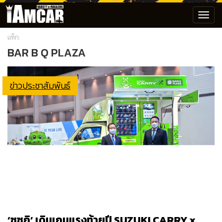
Toggl
navig
แท็ก:
BAR B Q PLAZA
ข่าวประชาสัมพันธ์
‘ซูซูกิ’ เดินเกมแรงท้ายปี SUZUKI CARRY x