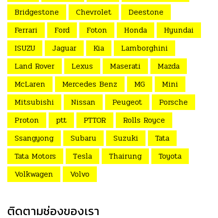
Bridgestone
Chevrolet
Deestone
Ferrari
Ford
Foton
Honda
Hyundai
ISUZU
Jaguar
Kia
Lamborghini
Land Rover
Lexus
Maserati
Mazda
McLaren
Mercedes Benz
MG
Mini
Mitsubishi
Nissan
Peugeot
Porsche
Proton
ptt
PTTOR
Rolls Royce
Ssangyong
Subaru
Suzuki
Tata
Tata Motors
Tesla
Thairung
Toyota
Volkwagen
Volvo
ติดตามช่องของเรา