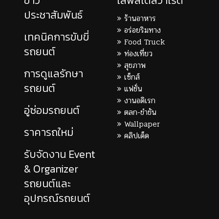
ข่าว
ไลฟ์สไตล์วาไรตี้
ประชาสัมพันธ์
ร้านอาหาร
อร่อยริมทาง
เทคนิคการขับขี่
Food Truck
รถยนต์
ท่องเที่ยว
สุขภาพ
การดูแลรักษา
เซ็กส์
รถยนต์
แฟชั่น
งานอดิเรก
อู่ซ่อมรถยนต์
ตลก-ขำขัน
Wallpaper
ราคารถใหม่
คลิปเด็ด
รับจัดงาน Event
& Organizer
รถยนต์และ
อุปกรณ์รถยนต์