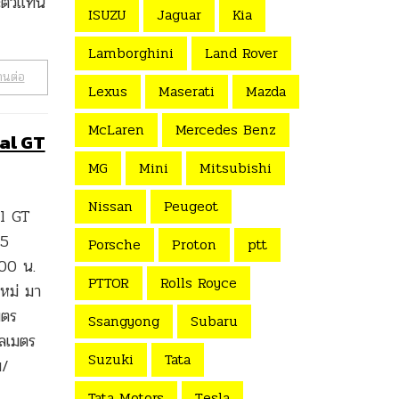
ละตัวแทน
ISUZU
Jaguar
Kia
Lamborghini
Land Rover
านต่อ
Lexus
Maserati
Mazda
McLaren
Mercedes Benz
al GT
MG
Mini
Mitsubishi
Nissan
Peugeot
al GT
25
Porsche
Proton
ptt
:00 น.
PTTOR
Rolls Royce
หม่ มา
มตร
Ssangyong
Subaru
โลเมตร
Suzuki
Tata
ม/
Tata Motors
Tesla