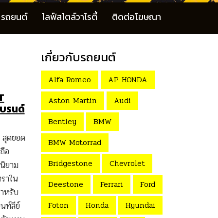
รถยนต์
ไลฟ์สไตล์วาไรตี้
ติดต่อโฆษณา
เกี่ยวกับรถยนต์
Alfa Romeo
AP HONDA
T
Aston Martin
Audi
แบรนด์
Bentley
BMW
สุดยอด
BMW Motorrad
ถือ
Bridgestone
Chevrolet
นิยาม
หราใน
Deestone
Ferrari
Ford
ำหรับ
Foton
Honda
Hyundai
ท์ลีย์