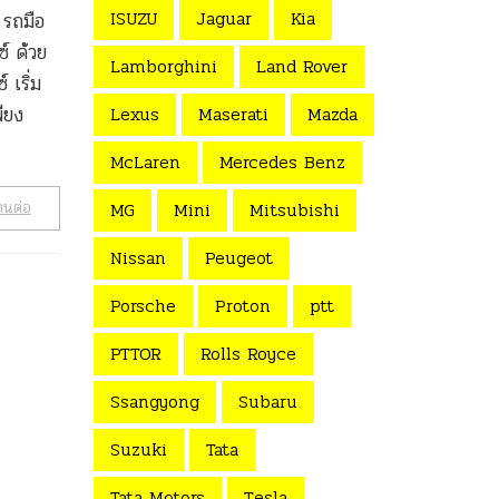
ISUZU
Jaguar
Kia
 รถมือ
์ ด้วย
Lamborghini
Land Rover
 เริ่ม
ียง
Lexus
Maserati
Mazda
McLaren
Mercedes Benz
านต่อ
MG
Mini
Mitsubishi
Nissan
Peugeot
Porsche
Proton
ptt
PTTOR
Rolls Royce
Ssangyong
Subaru
Suzuki
Tata
Tata Motors
Tesla