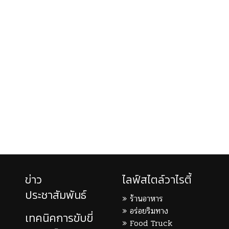
ข่าว
ไลฟ์สไตล์วาไรตี้
ประชาสัมพันธ์
ร้านอาหาร
อร่อยริมทาง
เทคนิคการขับขี่
Food Truck