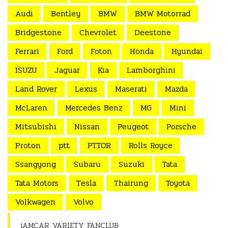
Audi
Bentley
BMW
BMW Motorrad
Bridgestone
Chevrolet
Deestone
Ferrari
Ford
Foton
Honda
Hyundai
ISUZU
Jaguar
Kia
Lamborghini
Land Rover
Lexus
Maserati
Mazda
McLaren
Mercedes Benz
MG
Mini
Mitsubishi
Nissan
Peugeot
Porsche
Proton
ptt
PTTOR
Rolls Royce
Ssangyong
Subaru
Suzuki
Tata
Tata Motors
Tesla
Thairung
Toyota
Volkwagen
Volvo
iAMCAR VARIETY FANCLUB