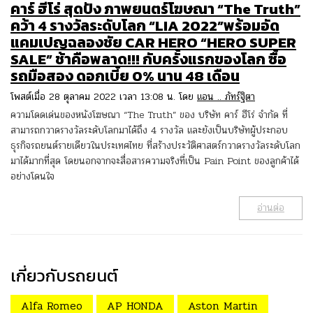
คาร์ ฮีโร่ สุดปัง ภาพยนตร์โฆษณา “The Truth”
คว้า 4 รางวัลระดับโลก “LIA 2022”พร้อมอัด
แคมเปญฉลองชัย CAR HERO “HERO SUPER
SALE” ช้าคือพลาด!!! กับครั้งแรกของโลก ซื้อ
รถมือสอง ดอกเบี้ย 0% นาน 48 เดือน
โพสต์เมื่อ 28 ตุลาคม 2022 เวลา 13:08 น. โดย
แอน .. ภัทร์ฐิตา
ความโดดเด่นของหนังโฆษณา “The Truth” ของ บริษัท คาร์ ฮีโร่ จำกัด ที่
สามารถกวาดรางวัลระดับโลกมาได้ถึง 4 รางวัล และยังเป็นบริษัทผู้ประกอบ
ธุรกิจรถยนต์รายเดียวในประเทศไทย ที่สร้างประวัติศาสตร์กวาดรางวัลระดับโลก
มาได้มากที่สุด โดยนอกจากจะสื่อสารความจริงที่เป็น Pain Point ของลูกค้าได้
อย่างโดนใจ
อ่านต่อ
เกี่ยวกับรถยนต์
Alfa Romeo
AP HONDA
Aston Martin