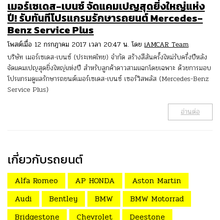
เมอร์เซเดส-เบนซ์ จัดแคมเปญสุดยิ่งใหญ่แห่ง
ปี! รับทันทีโปรแกรมรักษารถยนต์ Mercedes-
Benz Service Plus
โพสต์เมื่อ 12 กรกฎาคม 2017 เวลา 20:47 น. โดย
iAMCAR Team
บริษัท เมอร์เซเดส-เบนซ์ (ประเทศไทย) จำกัด สร้างสีสันครั้งใหม่รับครึ่งปีหลัง
จัดแคมเปญสุดยิ่งใหญ่แห่งปี สำหรับลูกค้าดาวสามแฉกโดยเฉพาะ ด้วยการมอบ
โปรแกรมดูแลรักษารถยนต์เมอร์เซเดส-เบนซ์ เซอร์วิสพลัส (Mercedes-Benz
Service Plus)
อ่านต่อ
เกี่ยวกับรถยนต์
Alfa Romeo
AP HONDA
Aston Martin
Audi
Bentley
BMW
BMW Motorrad
Bridgestone
Chevrolet
Deestone