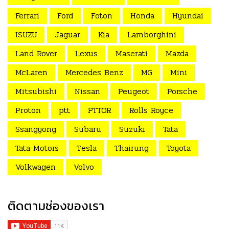
Ferrari
Ford
Foton
Honda
Hyundai
ISUZU
Jaguar
Kia
Lamborghini
Land Rover
Lexus
Maserati
Mazda
McLaren
Mercedes Benz
MG
Mini
Mitsubishi
Nissan
Peugeot
Porsche
Proton
ptt
PTTOR
Rolls Royce
Ssangyong
Subaru
Suzuki
Tata
Tata Motors
Tesla
Thairung
Toyota
Volkwagen
Volvo
ติดตามช่องของเรา