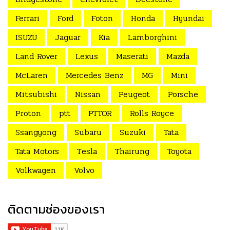
Ferrari
Ford
Foton
Honda
Hyundai
ISUZU
Jaguar
Kia
Lamborghini
Land Rover
Lexus
Maserati
Mazda
McLaren
Mercedes Benz
MG
Mini
Mitsubishi
Nissan
Peugeot
Porsche
Proton
ptt
PTTOR
Rolls Royce
Ssangyong
Subaru
Suzuki
Tata
Tata Motors
Tesla
Thairung
Toyota
Volkwagen
Volvo
ติดตามช่องของเรา