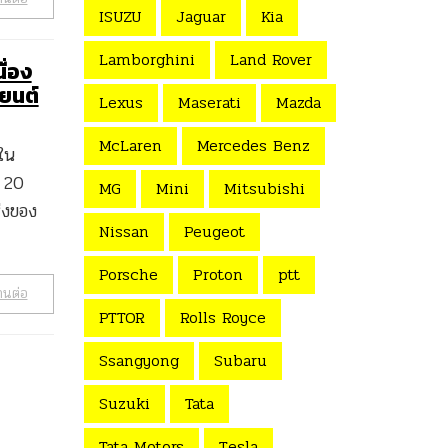
ISUZU
Jaguar
Kia
Lamborghini
Land Rover
ื่อง
ถยนต์
Lexus
Maserati
Mazda
McLaren
Mercedes Benz
ใน
่ 20
MG
Mini
Mitsubishi
่งของ
Nissan
Peugeot
Porsche
Proton
ptt
านต่อ
PTTOR
Rolls Royce
Ssangyong
Subaru
Suzuki
Tata
Tata Motors
Tesla