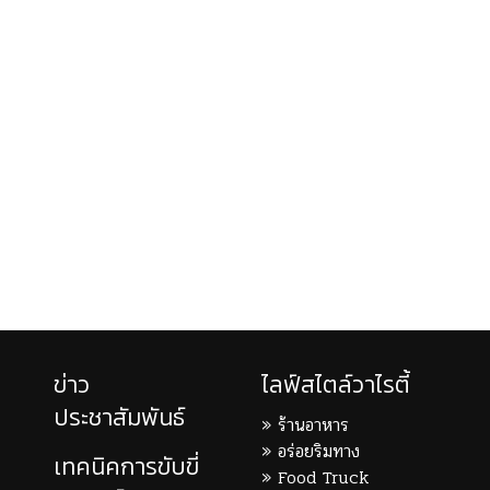
ข่าว
ไลฟ์สไตล์วาไรตี้
ประชาสัมพันธ์
ร้านอาหาร
อร่อยริมทาง
เทคนิคการขับขี่
Food Truck