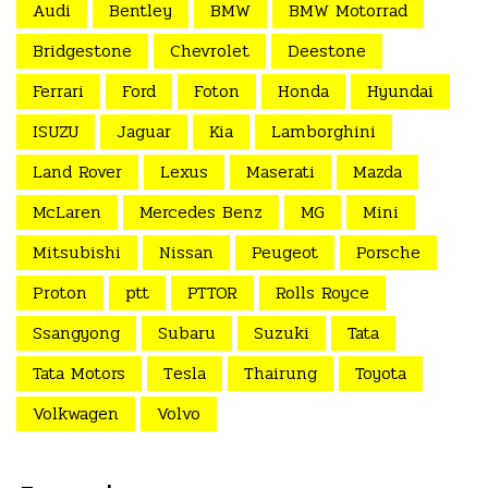
Audi
Bentley
BMW
BMW Motorrad
Bridgestone
Chevrolet
Deestone
Ferrari
Ford
Foton
Honda
Hyundai
ISUZU
Jaguar
Kia
Lamborghini
Land Rover
Lexus
Maserati
Mazda
McLaren
Mercedes Benz
MG
Mini
Mitsubishi
Nissan
Peugeot
Porsche
Proton
ptt
PTTOR
Rolls Royce
Ssangyong
Subaru
Suzuki
Tata
Tata Motors
Tesla
Thairung
Toyota
Volkwagen
Volvo