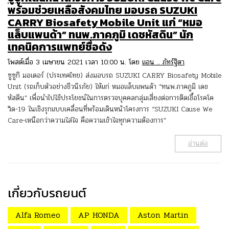
พร้อมช่วยเหลือสังคมไทย มอบรถ SUZUKI
CARRY Biosafety Mobile Unit แก่ “หมอ
แล็บแพนด้า” ทนพ.ภาคภูมิ เดชหัสดิน” นัก
เทคนิคการแพทย์ชื่อดัง
โพสต์เมื่อ 3 เมษายน 2021 เวลา 10:00 น. โดย
แอน .. ภัทร์ฐิตา
ซูซูกิ มอเตอร์ (ประเทศไทย) ส่งมอบรถ SUZUKI CARRY Biosafety Mobile
Unit (รถเก็บตัวอย่างชีวนิรภัย) ให้แก่ หมอแล็บแพนด้า “ทนพ.ภาคภูมิ เดช
หัสดิน” เพื่อนำไปใช้ประโยชน์ในการตรวจบุคคลกลุ่มเสี่ยงต่อการติดเชื้อโรคโค
วิด-19 ในเชิงรุกแบบเคลื่อนที่พร้อมเดินหน้าโครงการ “SUZUKI Cause We
Care-เหนือกว่าความใส่ใจ คือความเข้าใจทุกความต้องการ”
อ่านต่อ
เกี่ยวกับรถยนต์
Alfa Romeo
AP HONDA
Aston Martin