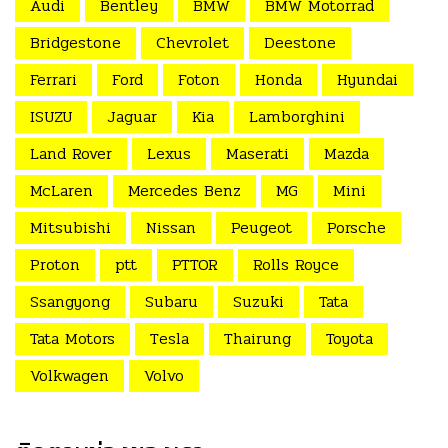
Audi
Bentley
BMW
BMW Motorrad
Bridgestone
Chevrolet
Deestone
Ferrari
Ford
Foton
Honda
Hyundai
ISUZU
Jaguar
Kia
Lamborghini
Land Rover
Lexus
Maserati
Mazda
McLaren
Mercedes Benz
MG
Mini
Mitsubishi
Nissan
Peugeot
Porsche
Proton
ptt
PTTOR
Rolls Royce
Ssangyong
Subaru
Suzuki
Tata
Tata Motors
Tesla
Thairung
Toyota
Volkwagen
Volvo