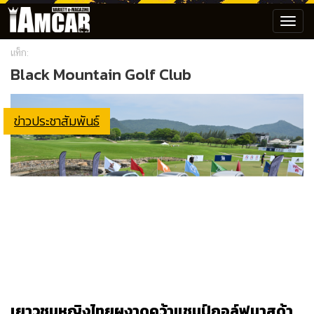
Toggl
navig
แท็ก:
Black Mountain Golf Club
ข่าวประชาสัมพันธ์
เยาวชนหญิงไทยผงาดคว้าแชมป์กอล์ฟมาสด้า