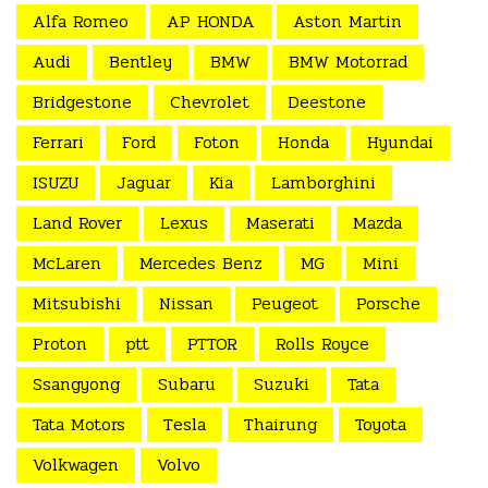
Alfa Romeo
AP HONDA
Aston Martin
Audi
Bentley
BMW
BMW Motorrad
Bridgestone
Chevrolet
Deestone
Ferrari
Ford
Foton
Honda
Hyundai
ISUZU
Jaguar
Kia
Lamborghini
Land Rover
Lexus
Maserati
Mazda
McLaren
Mercedes Benz
MG
Mini
Mitsubishi
Nissan
Peugeot
Porsche
Proton
ptt
PTTOR
Rolls Royce
Ssangyong
Subaru
Suzuki
Tata
Tata Motors
Tesla
Thairung
Toyota
Volkwagen
Volvo