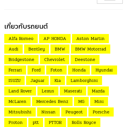
เกี่ยวกับรถยนต์
Alfa Romeo
AP HONDA
Aston Martin
Audi
Bentley
BMW
BMW Motorrad
Bridgestone
Chevrolet
Deestone
Ferrari
Ford
Foton
Honda
Hyundai
ISUZU
Jaguar
Kia
Lamborghini
Land Rover
Lexus
Maserati
Mazda
McLaren
Mercedes Benz
MG
Mini
Mitsubishi
Nissan
Peugeot
Porsche
Proton
ptt
PTTOR
Rolls Royce