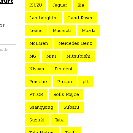
kfurt
ISUZU
Jaguar
Kia
Lamborghini
Land Rover
or
Lexus
Maserati
Mazda
McLaren
Mercedes Benz
านต่อ
MG
Mini
Mitsubishi
Nissan
Peugeot
Porsche
Proton
ptt
PTTOR
Rolls Royce
Ssangyong
Subaru
Suzuki
Tata
Tata Motors
Tesla