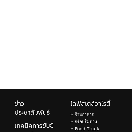
ข่าว
ไลฟ์สไตล์วาไรตี้
ประชาสัมพันธ์
ร้านอาหาร
อร่อยริมทาง
เทคนิคการขับขี่
Food Truck