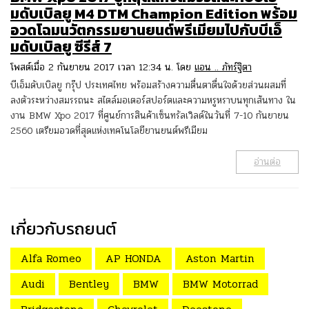
มดับเบิลยู M4 DTM Champion Edition พร้อม
อวดโฉมนวัตกรรมยานยนต์พรีเมียมไปกับบีเอ็
มดับเบิลยู ซีรีส์ 7
โพสต์เมื่อ 2 กันยายน 2017 เวลา 12:34 น. โดย
แอน .. ภัทร์ฐิตา
บีเอ็มดับเบิลยู กรุ๊ป ประเทศไทย พร้อมสร้างความตื่นตาตื่นใจด้วยส่วนผสมที่
ลงตัวระหว่างสมรรถนะ สไตล์มอเตอร์สปอร์ตและความหรูหราบนทุกเส้นทาง ใน
งาน BMW Xpo 2017 ที่ศูนย์การสินค้าเซ็นทรัลเวิลด์ในวันที่ 7-10 กันยายน
2560 เตรียมอวดที่สุดแห่งเทคโนโลยียานยนต์พรีเมียม
อ่านต่อ
เกี่ยวกับรถยนต์
Alfa Romeo
AP HONDA
Aston Martin
Audi
Bentley
BMW
BMW Motorrad