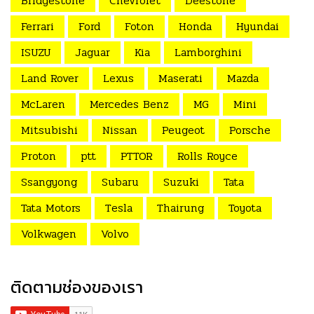
Bridgestone
Chevrolet
Deestone
Ferrari
Ford
Foton
Honda
Hyundai
ISUZU
Jaguar
Kia
Lamborghini
Land Rover
Lexus
Maserati
Mazda
McLaren
Mercedes Benz
MG
Mini
Mitsubishi
Nissan
Peugeot
Porsche
Proton
ptt
PTTOR
Rolls Royce
Ssangyong
Subaru
Suzuki
Tata
Tata Motors
Tesla
Thairung
Toyota
Volkwagen
Volvo
ติดตามช่องของเรา