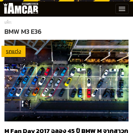
Toggl
navig
แท็ก:
BMW M3 E36
รถแต่ง
M Fan Day 2017 ฉลอง 45 ปี BMW M จากสาวก