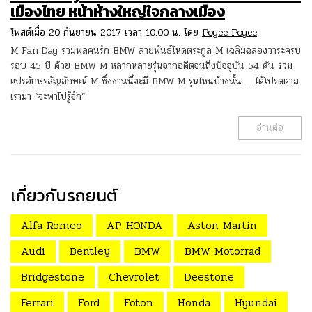
เมืองไทย หน้าห้างใหญ่ใจกลางเมือง
โพสต์เมื่อ 20 กันยายน 2017 เวลา 10:00 น. โดย
Poyee Poyee
M Fan Day รวมพลคนรัก BMW สายพันธ์โหดตระกูล M เฉลิมฉลองวาระครบ
รอบ 45 ปี ด้วย BMW M หลากหลายรุ่นจากอดีตจนถึงปัจจุบัน 54 คัน ร่วม
แปรอักษรสัญลักษณ์ M ซึ่งงานนี้จะมี BMW M รุ่นไหนบ้างนั้น … ได้โปรดตาม
เรามา “จะพาไปรู้จัก”
อ่านต่อ
เกี่ยวกับรถยนต์
Alfa Romeo
AP HONDA
Aston Martin
Audi
Bentley
BMW
BMW Motorrad
Bridgestone
Chevrolet
Deestone
Ferrari
Ford
Foton
Honda
Hyundai