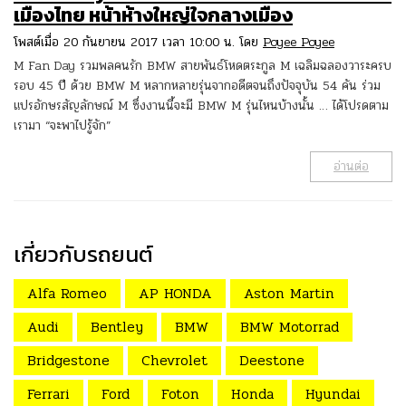
เมืองไทย หน้าห้างใหญ่ใจกลางเมือง
โพสต์เมื่อ 20 กันยายน 2017 เวลา 10:00 น. โดย
Poyee Poyee
M Fan Day รวมพลคนรัก BMW สายพันธ์โหดตระกูล M เฉลิมฉลองวาระครบ
รอบ 45 ปี ด้วย BMW M หลากหลายรุ่นจากอดีตจนถึงปัจจุบัน 54 คัน ร่วม
แปรอักษรสัญลักษณ์ M ซึ่งงานนี้จะมี BMW M รุ่นไหนบ้างนั้น … ได้โปรดตาม
เรามา “จะพาไปรู้จัก”
อ่านต่อ
เกี่ยวกับรถยนต์
Alfa Romeo
AP HONDA
Aston Martin
Audi
Bentley
BMW
BMW Motorrad
Bridgestone
Chevrolet
Deestone
Ferrari
Ford
Foton
Honda
Hyundai