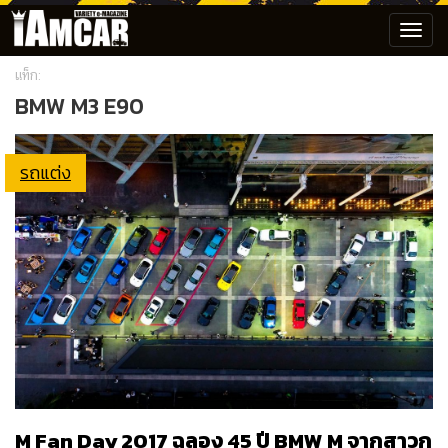
Toggl
navig
แท็ก:
BMW M3 E90
รถแต่ง
M Fan Day 2017 ฉลอง 45 ปี BMW M จากสาวก