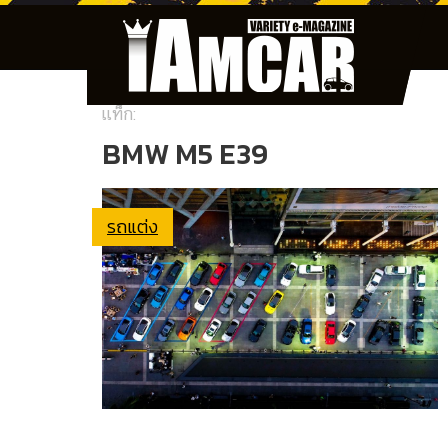
แท็ก:
BMW M5 E39
รถแต่ง