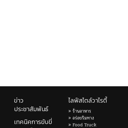
ข่าว
ไลฟ์สไตล์วาไรตี้
ประชาสัมพันธ์
ร้านอาหาร
อร่อยริมทาง
เทคนิคการขับขี่
Food Truck