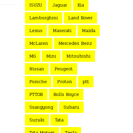
ISUZU
Jaguar
Kia
Lamborghini
Land Rover
Lexus
Maserati
Mazda
McLaren
Mercedes Benz
MG
Mini
Mitsubishi
Nissan
Peugeot
Porsche
Proton
ptt
PTTOR
Rolls Royce
Ssangyong
Subaru
Suzuki
Tata
Tata Motors
Tesla