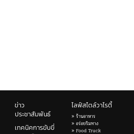
ข่าว
ไลฟ์สไตล์วาไรตี้
ประชาสัมพันธ์
ร้านอาหาร
อร่อยริมทาง
เทคนิคการขับขี่
Food Truck