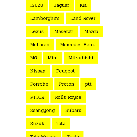
ISUZU
Jaguar
Kia
Lamborghini
Land Rover
Lexus
Maserati
Mazda
McLaren
Mercedes Benz
MG
Mini
Mitsubishi
Nissan
Peugeot
Porsche
Proton
ptt
PTTOR
Rolls Royce
Ssangyong
Subaru
Suzuki
Tata
Tata Motors
Tesla