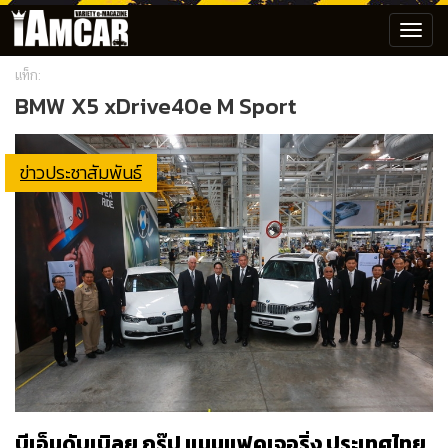
Toggl
navig
แท็ก:
BMW X5 xDrive40e M Sport
ข่าวประชาสัมพันธ์
บีเอ็มดับเบิลยู กรุ๊ป แมนูแฟคเจอริ่ง ประเทศไทย