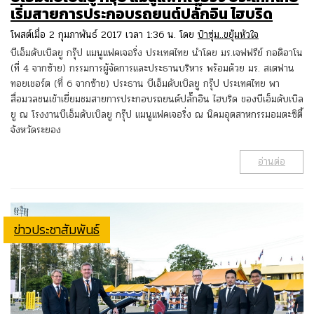
เริ่มสายการประกอบรถยนต์ปลั๊กอิน ไฮบริด
โพสต์เมื่อ 2 กุมภาพันธ์ 2017 เวลา 1:36 น. โดย
ป๋าซุ่ม..ขยุ้มหัวใจ
บีเอ็มดับเบิลยู กรุ๊ป แมนูแฟคเจอริ่ง ประเทศไทย นำโดย มร.เจฟฟรีย์ กอดิอาโน
(ที่ 4 จากซ้าย) กรรมการผู้จัดการและประธานบริหาร พร้อมด้วย มร. สเตฟาน
ทอยเชอร์ต (ที่ 6 จากซ้าย) ประธาน บีเอ็มดับเบิลยู กรุ๊ป ประเทศไทย พา
สื่อมวลชนเข้าเยี่ยมชมสายการประกอบรถยนต์ปลั๊กอิน ไฮบริด ของบีเอ็มดับเบิล
ยู ณ โรงงานบีเอ็มดับเบิลยู กรุ๊ป แมนูแฟคเจอริ่ง ณ นิคมอุตสาหกรรมอมตะซิตี้
จังหวัดระยอง
อ่านต่อ
ข่าวประชาสัมพันธ์