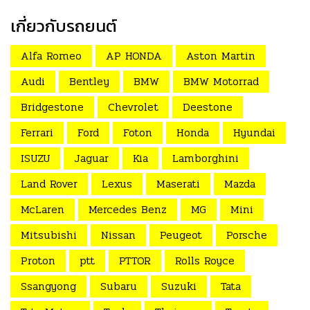
เกี่ยวกับรถยนต์
Alfa Romeo
AP HONDA
Aston Martin
Audi
Bentley
BMW
BMW Motorrad
Bridgestone
Chevrolet
Deestone
Ferrari
Ford
Foton
Honda
Hyundai
ISUZU
Jaguar
Kia
Lamborghini
Land Rover
Lexus
Maserati
Mazda
McLaren
Mercedes Benz
MG
Mini
Mitsubishi
Nissan
Peugeot
Porsche
Proton
ptt
PTTOR
Rolls Royce
Ssangyong
Subaru
Suzuki
Tata